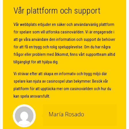
Vår plattform och support
Vår webbplats erbjuder en säker och användarvänlig plattform
för spelare som vill utforska casinovärlden. Vi är engagerade i
att ge våra användare den information och support de behöver
för att få en trygg och rolig spelupplevelse. Om du har några
frågor eller problem med åtkomst, finns vårt supportteam alltid
tillgängligt för att hjälpa dig.
Vi strävar efter att skapa en informativ och trygg miljö där
spelare kan njuta av casinospel utan bekymmer. Besök vår
plattform för att upptäcka mer om casinovärlden och hur du
kan spela ansvarsfullt.
María Rosado