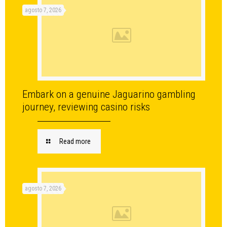
agosto 7, 2026
Embark on a genuine Jaguarino gambling
journey, reviewing casino risks
Read more
agosto 7, 2026