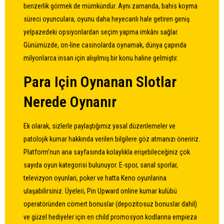
benzerlik görmek de mümkündür. Aynı zamanda, bahis koyma
süreci oyunculara, oyunu daha heyecanlı hale getiren geniş
yelpazedeki opsiyonlardan seçim yapma imkânı sağlar.
Günümüzde, on-line casinolarda oynamak, dünya çapında
milyonlarca insan için alışılmış bir konu haline gelmiştir.
Para Için Oynanan Slotlar
Nerede Oynanır
Ek olarak, sizlerle paylaştığımız yasal düzenlemeler ve
patolojik kumar hakkında verilen bilgilere göz atmanızı öneririz.
Platform’nun ana sayfasında kolaylıkla erişebileceğiniz çok
sayıda oyun kategorisi bulunuyor. E-spor, sanal sporlar,
televizyon oyunlari, poker ve hatta Keno oyunlarina
ulaşabilirsiniz. Üyeleri, Pin Upward online kumar kulübü
operatöründen cömert bonuslar (depozitosuz bonuslar dahil)
ve güzel hediyeler için en child promosyon kodlarına empieza