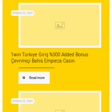
octubre 25, 2024
1win Türkiye Giriş %500 Added Bonus
Çevrimiçi Bahis Empieza Casin
Read more
octubre 25, 2024