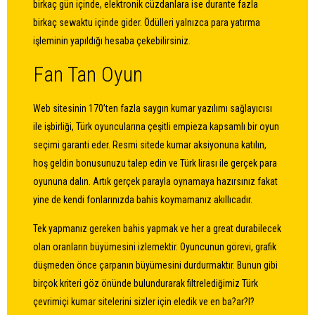
birkaç gün içinde, elektronik cüzdanlara ise durante fazla
birkaç sewaktu içinde gider. Ödülleri yalnızca para yatırma
işleminin yapıldığı hesaba çekebilirsiniz.
Fan Tan Oyun
Web sitesinin 170’ten fazla saygın kumar yazılımı sağlayıcısı
ile işbirliği, Türk oyuncularına çeşitli empieza kapsamlı bir oyun
seçimi garanti eder. Resmi sitede kumar aksiyonuna katılın,
hoş geldin bonusunuzu talep edin ve Türk lirası ile gerçek para
oyununa dalın. Artık gerçek parayla oynamaya hazırsınız fakat
yine de kendi fonlarınızda bahis koymamanız akıllıcadır.
Tek yapmanız gereken bahis yapmak ve her a great durabilecek
olan oranların büyümesini izlemektir. Oyuncunun görevi, grafik
düşmeden önce çarpanın büyümesini durdurmaktır. Bunun gibi
birçok kriteri göz önünde bulundurarak filtrelediğimiz Türk
çevrimiçi kumar sitelerini sizler için eledik ve en ba?ar?l?