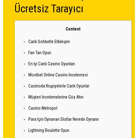
Ücretsiz Tarayıcı
Content
Canlı Sohbetle Etkileşim
Fan Tan Oyun
En Iyi Canlı Casino Oyunları
Mostbet Online Casino Incelemesi
Casinoda Krupiyelerle Canlı Oyunlar
Müşteri Incelemelerine Göz Atın
Casino Metropol
Para Için Oynanan Slotlar Nerede Oynanır
Lightning Roulette Oyun