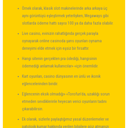
Örnek olarak, klasik slot makinelerinde arka arkaya üç
aynı görüntüyü eşleştirmek yeterliyken, Megaways gibi
slotlarda ödeme hattı sayısı 100 ya da daha fazla olabilir.
Live casino, evinizin rahatlığında gerçek parayla
oynayarak online casinoda şans oyunları oynama
deneyimi elde etmek için eşsiz bir fırsattır.
Hangi sitenin gerçekten pra ödediği, hangisinin
ödemediği anlamak kullanıcılar» «için önemlidir.
Kart oyunları, casino dünyasının en ünlü ve ikonik
eğlencelerinden biridir.
Eğlencenin eksik olmadığı» «Torofun’da, uzaklığı sorun
etmeden sevdiklerinle heyecan verici oyunların tadını
çıkarabilirsin.
Ek olarak, sizlerle paylaştığımız yasal düzenlemeler ve
patolojik kumar hakkında verilen bilgilere göz atmanızı