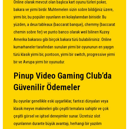
Online olarak mevcut olan başlıca kart oyunu türleri poker,
bakara ve yirmi birdir. Muhtemelen sizin sobre bildiğiniz üzere,
yirmi bir, bu popüler oyunların en kolaylarından birisidir. Bu
yüzden, a deux tableaux (baccarat banque), chemmy (baccarat
chemin sobre fer) ve punto banco olarak weil bilinen Kuzey
Amerika bakarası gibi birçok bakara türü bulabilirsiniz. Online
kumarhaneler tarafından sunulan yirmi bir oyununun en yaygın
türü klasik yirmi bir, pontoon, yirmi bir switch, progressive yirmi
bir ve Avrupa yirmi bir oyunudur.
Pinup Video Gaming Club’da
Güvenilir Ödemeler
Bu oyunlar genellikle eski uygarlıklar, fantezi dünyaları veya
klasik meyve makineleri gibi çeşitli temalara sahiptir ve çok
çeşitli görsel ve işitsel deneyimler sunar. Ücretsiz slot
oyunlarının durante büyük avantajı, herhangi bir yazılım