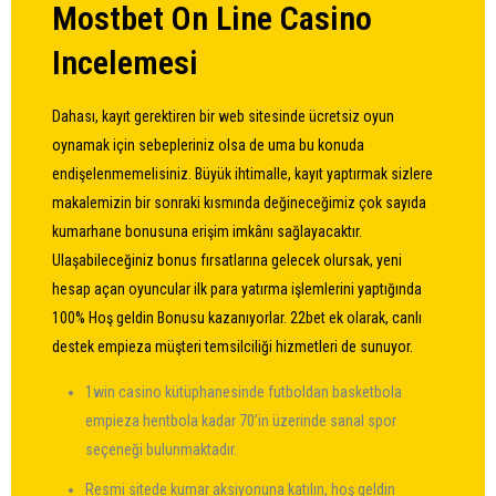
Mostbet On Line Casino
Incelemesi
Dahası, kayıt gerektiren bir web sitesinde ücretsiz oyun
oynamak için sebepleriniz olsa de uma bu konuda
endişelenmemelisiniz. Büyük ihtimalle, kayıt yaptırmak sizlere
makalemizin bir sonraki kısmında değineceğimiz çok sayıda
kumarhane bonusuna erişim imkânı sağlayacaktır.
Ulaşabileceğiniz bonus fırsatlarına gelecek olursak, yeni
hesap açan oyuncular ilk para yatırma işlemlerini yaptığında
100% Hoş geldin Bonusu kazanıyorlar. 22bet ek olarak, canlı
destek empieza müşteri temsilciliği hizmetleri de sunuyor.
1win casino kütüphanesinde futboldan basketbola
empieza hentbola kadar 70’in üzerinde sanal spor
seçeneği bulunmaktadır.
Resmi sitede kumar aksiyonuna katılın, hoş geldin