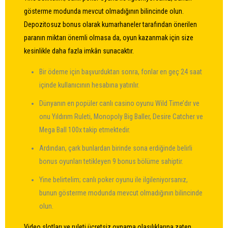
gösterme modunda mevcut olmadığının bilincinde olun.
Depozitosuz bonus olarak kumarhaneler tarafından önerilen
paranın miktarı önemli olmasa da, oyun kazanmak için size
kesinlikle daha fazla imkân sunacaktır.
Bir ödeme için başvurduktan sonra, fonlar en geç 24 saat
içinde kullanıcının hesabına yatırılır.
Dünyanın en popüler canlı casino oyunu Wild Time’dır ve
onu Yıldırım Ruleti, Monopoly Big Baller, Desire Catcher ve
Mega Ball 100x takip etmektedir.
Ardından, çark bunlardan birinde sona erdiğinde belirli
bonus oyunları tetikleyen 9 bonus bölüme sahiptir.
Yine belirtelim; canlı poker oyunu ile ilgileniyorsanız,
bunun gösterme modunda mevcut olmadığının bilincinde
olun.
Video slotları ve ruleti ücretsiz oynama olasılıklarına zaten