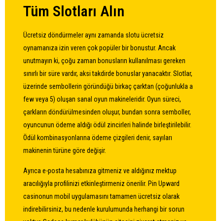
Tüm Slotları Alın
Ücretsiz döndürmeler aynı zamanda slotu ücretsiz
oynamanıza izin veren çok popüler bir bonustur. Ancak
unutmayın ki, çoğu zaman bonusların kullanılması gereken
sınırlı bir süre vardır, aksi takdirde bonuslar yanacaktır. Slotlar,
üzerinde sembollerin göründüğü birkaç çarktan (çoğunlukla a
few veya 5) oluşan sanal oyun makineleridir. Oyun süreci,
çarkların döndürülmesinden oluşur, bundan sonra semboller,
oyuncunun ödeme aldığı ödül zincirleri halinde birleştirilebilir.
Ödül kombinasyonlarına ödeme çizgileri denir, sayıları
makinenin türüne göre değişir.
Ayrıca e-posta hesabınıza gitmeniz ve aldığınız mektup
aracılığıyla profilinizi etkinleştirmeniz önerilir. Pin Upward
casinonun mobil uygulamasını tamamen ücretsiz olarak
indirebilirsiniz, bu nedenle kurulumunda herhangi bir sorun