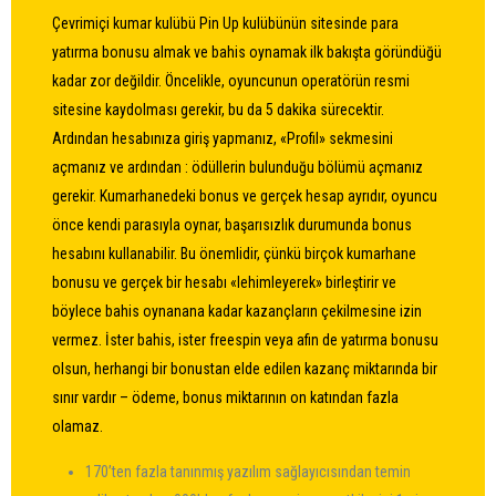
Çevrimiçi kumar kulübü Pin Up kulübünün sitesinde para
yatırma bonusu almak ve bahis oynamak ilk bakışta göründüğü
kadar zor değildir. Öncelikle, oyuncunun operatörün resmi
sitesine kaydolması gerekir, bu da 5 dakika sürecektir.
Ardından hesabınıza giriş yapmanız, «Profil» sekmesini
açmanız ve ardından : ödüllerin bulunduğu bölümü açmanız
gerekir. Kumarhanedeki bonus ve gerçek hesap ayrıdır, oyuncu
önce kendi parasıyla oynar, başarısızlık durumunda bonus
hesabını kullanabilir. Bu önemlidir, çünkü birçok kumarhane
bonusu ve gerçek bir hesabı «lehimleyerek» birleştirir ve
böylece bahis oynanana kadar kazançların çekilmesine izin
vermez. İster bahis, ister freespin veya afin de yatırma bonusu
olsun, herhangi bir bonustan elde edilen kazanç miktarında bir
sınır vardır – ödeme, bonus miktarının on katından fazla
olamaz.
170’ten fazla tanınmış yazılım sağlayıcısından temin