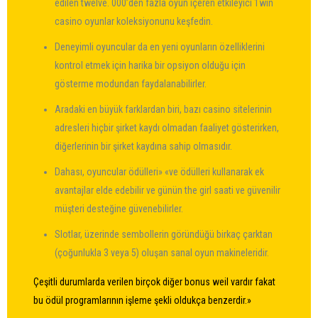
edilen twelve. 000’den fazla oyun içeren etkileyici 1win
casino oyunlar koleksiyonunu keşfedin.
Deneyimli oyuncular da en yeni oyunların özelliklerini
kontrol etmek için harika bir opsiyon olduğu için
gösterme modundan faydalanabilirler.
Aradaki en büyük farklardan biri, bazı casino sitelerinin
adresleri hiçbir şirket kaydı olmadan faaliyet gösterirken,
diğerlerinin bir şirket kaydına sahip olmasıdır.
Dahası, oyuncular ödülleri» «ve ödülleri kullanarak ek
avantajlar elde edebilir ve günün the girl saati ve güvenilir
müşteri desteğine güvenebilirler.
Slotlar, üzerinde sembollerin göründüğü birkaç çarktan
(çoğunlukla 3 veya 5) oluşan sanal oyun makineleridir.
Çeşitli durumlarda verilen birçok diğer bonus weil vardır fakat
bu ödül programlarının işleme şekli oldukça benzerdir.»