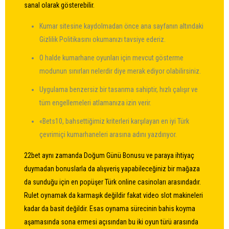
sanal olarak gösterebilir.
Kumar sitesine kaydolmadan önce ana sayfanın altındaki
Gizlilik Politikasını okumanızı tavsiye ederiz.
O halde kumarhane oyunları için mevcut gösterme
modunun sınırları nelerdir diye merak ediyor olabilirsiniz.
Uygulama benzersiz bir tasarıma sahiptir, hızlı çalışır ve
tüm engellemeleri atlamanıza izin verir.
«Bets10, bahsettiğimiz kriterleri karşılayan en iyi Türk
çevrimiçi kumarhaneleri arasına adını yazdırıyor.
22bet aynı zamanda Doğum Günü Bonusu ve paraya ihtiyaç
duymadan bonuslarla da alışveriş yapabileceğiniz bir mağaza
da sunduğu için en popüşer Türk online casinoları arasındadır.
Rulet oynamak da karmaşık değildir fakat video slot makineleri
kadar da basit değildir. Esas oynama sürecinin bahis koyma
aşamasında sona ermesi açısından bu iki oyun türü arasında