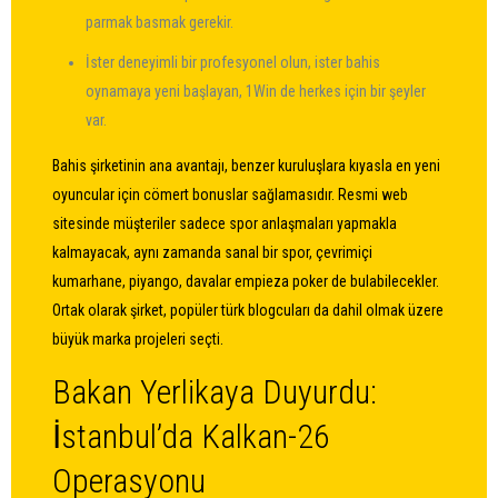
parmak basmak gerekir.
İster deneyimli bir profesyonel olun, ister bahis
oynamaya yeni başlayan, 1Win de herkes için bir şeyler
var.
Bahis şirketinin ana avantajı, benzer kuruluşlara kıyasla en yeni
oyuncular için cömert bonuslar sağlamasıdır. Resmi web
sitesinde müşteriler sadece spor anlaşmaları yapmakla
kalmayacak, aynı zamanda sanal bir spor, çevrimiçi
kumarhane, piyango, davalar empieza poker de bulabilecekler.
Ortak olarak şirket, popüler türk blogcuları da dahil olmak üzere
büyük marka projeleri seçti.
Bakan Yerlikaya Duyurdu:
İstanbul’da Kalkan-26
Operasyonu