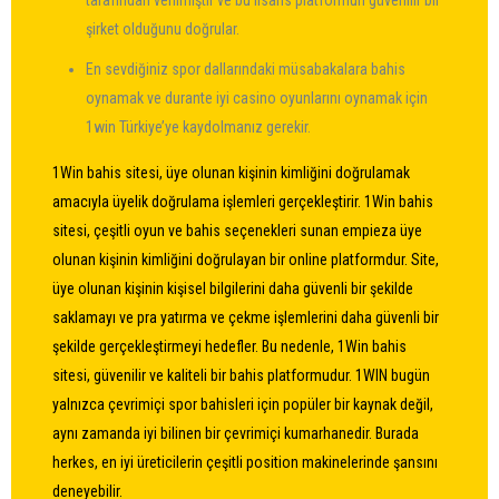
tarafından verilmiştir ve bu lisans platformun güvenilir bir
şirket olduğunu doğrular.
En sevdiğiniz spor dallarındaki müsabakalara bahis
oynamak ve durante iyi casino oyunlarını oynamak için
1win Türkiye’ye kaydolmanız gerekir.
1Win bahis sitesi, üye olunan kişinin kimliğini doğrulamak
amacıyla üyelik doğrulama işlemleri gerçekleştirir. 1Win bahis
sitesi, çeşitli oyun ve bahis seçenekleri sunan empieza üye
olunan kişinin kimliğini doğrulayan bir online platformdur. Site,
üye olunan kişinin kişisel bilgilerini daha güvenli bir şekilde
saklamayı ve pra yatırma ve çekme işlemlerini daha güvenli bir
şekilde gerçekleştirmeyi hedefler. Bu nedenle, 1Win bahis
sitesi, güvenilir ve kaliteli bir bahis platformudur. 1WIN bugün
yalnızca çevrimiçi spor bahisleri için popüler bir kaynak değil,
aynı zamanda iyi bilinen bir çevrimiçi kumarhanedir. Burada
herkes, en iyi üreticilerin çeşitli position makinelerinde şansını
deneyebilir.