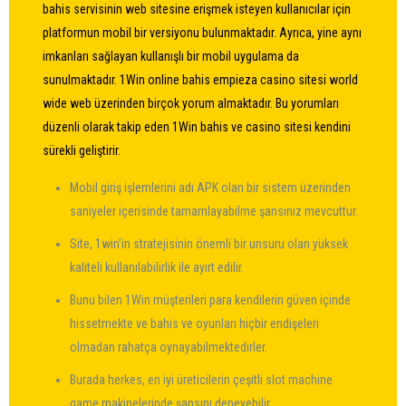
bahis servisinin web sitesine erişmek isteyen kullanıcılar için
platformun mobil bir versiyonu bulunmaktadır. Ayrıca, yine aynı
imkanları sağlayan kullanışlı bir mobil uygulama da
sunulmaktadır. 1Win online bahis empieza casino sitesi world
wide web üzerinden birçok yorum almaktadır. Bu yorumları
düzenli olarak takip eden 1Win bahis ve casino sitesi kendini
sürekli geliştirir.
Mobil giriş işlemlerini adı APK olan bir sistem üzerinden
saniyeler içerisinde tamamlayabilme şansınız mevcuttur.
Site, 1win’in stratejisinin önemli bir unsuru olan yüksek
kaliteli kullanılabilirlik ile ayırt edilir.
Bunu bilen 1Win müşterileri para kendilerin güven içinde
hissetmekte ve bahis ve oyunları hiçbir endişeleri
olmadan rahatça oynayabilmektedirler.
Burada herkes, en iyi üreticilerin çeşitli slot machine
game makinelerinde şansını deneyebilir.