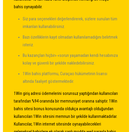
bahis oynayabilir.
Siz para seçenekleri değerlendirerek, sizlere sunulan tüm
imkanları kullanabilirsiniz.
Bazı özelliklerin kayıt olmadan kullanılamadığını belirtmek
isteriz.
Bu kazançları hiçbir» «sorun yaşamadan kendi hesabınıza
kolay ve güvenli bir şekilde nakledebilirsiniz.
1Win bahis platformu, Curaçao hükümetinin lisansı
altında faaliyet göstermektedir.
1Win giriş adresi ödemelerini sorunsuz yaptığından kullanıcıları
tarafından %94 oranında bir memnuniyet oranına sahiptir. 1Win
bahis sitesi bonus konusunda oldukça avantajlı olduğundan
kullanıcıları 1Win sitesini memnun bir şekilde kullanmaktadırlar.
Kullanıcılar, 1Win internet sitesinde oynayabilecekleri
geleneksel bahislere ek olarak canlı modda weil parayla bahis