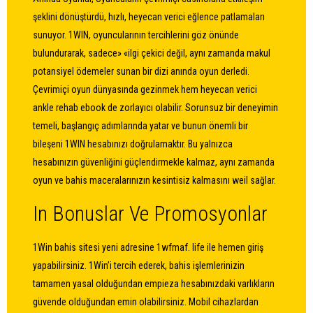
şeklini dönüştürdü, hızlı, heyecan verici eğlence patlamaları
sunuyor. 1WIN, oyuncularının tercihlerini göz önünde
bulundurarak, sadece» «ilgi çekici değil, aynı zamanda makul
potansiyel ödemeler sunan bir dizi anında oyun derledi.
Çevrimiçi oyun dünyasında gezinmek hem heyecan verici
ankle rehab ebook de zorlayıcı olabilir. Sorunsuz bir deneyimin
temeli, başlangıç adımlarında yatar ve bunun önemli bir
bileşeni 1WIN hesabınızı doğrulamaktır. Bu yalnızca
hesabınızın güvenliğini güçlendirmekle kalmaz, aynı zamanda
oyun ve bahis maceralarınızın kesintisiz kalmasını weil sağlar.
In Bonuslar Ve Promosyonlar
1Win bahis sitesi yeni adresine 1wfmaf. life ile hemen giriş
yapabilirsiniz. 1Win’i tercih ederek, bahis işlemlerinizin
tamamen yasal olduğundan empieza hesabınızdaki varlıkların
güvende olduğundan emin olabilirsiniz. Mobil cihazlardan