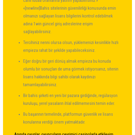
canlı iddaa oranlarına yatırım yapabilrisiniz.»
«[newline]Bahis sitelerinin güvenilirliği konusunda emin
olmanızı sağlayan lisans bilgilerini kontrol edebilmek
adına 1win güncel giriş adreslerine erişim
sağlayabilirsiniz.
Tercihiniz nenni olursa olsun, yüklemenizi kesinlikle hızlı
empieza rahat bir şekilde yapabileceksiniz.
Eğer doğru bir geri dönüş almak empieza bu konuda
olumlu bir sonuçları de uma görmek istiyorsanız, sitenin
lisans hakkında bilgi sahibi olarak kaydınızı
tamamlayabilirsiniz.
Bir bahis şirketi en yeni bir pazara girdiğinde, regülasyon
kuruluşu, yerel yasaların ihlal edilmemesini temin eder.
Bu başarının temelinde, platformun güvenlik ve lisans
konularına verdiği önem yatmaktadır.
Anında oyunlar, oyuncuların çevrimiçi casinolarla etkileşim