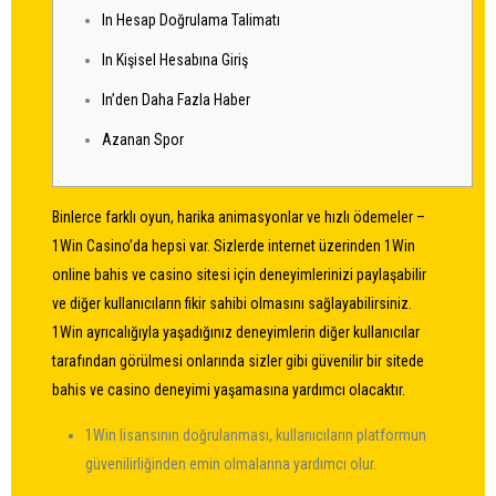
In Hesap Doğrulama Talimatı
In Kişisel Hesabına Giriş
In’den Daha Fazla Haber
Azanan Spor
Binlerce farklı oyun, harika animasyonlar ve hızlı ödemeler –
1Win Casino’da hepsi var. Sizlerde internet üzerinden 1Win
online bahis ve casino sitesi için deneyimlerinizi paylaşabilir
ve diğer kullanıcıların fikir sahibi olmasını sağlayabilirsiniz.
1Win ayrıcalığıyla yaşadığınız deneyimlerin diğer kullanıcılar
tarafından görülmesi onlarında sizler gibi güvenilir bir sitede
bahis ve casino deneyimi yaşamasına yardımcı olacaktır.
1Win lisansının doğrulanması, kullanıcıların platformun
güvenilirliğinden emin olmalarına yardımcı olur.