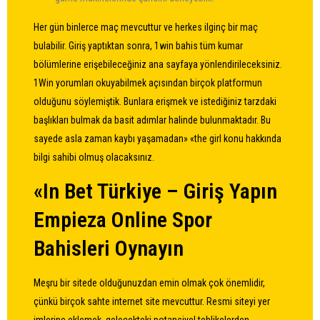
Her gün binlerce maç mevcuttur ve herkes ilginç bir maç
bulabilir. Giriş yaptıktan sonra, 1win bahis tüm kumar
bölümlerine erişebileceğiniz ana sayfaya yönlendirileceksiniz.
1Win yorumları okuyabilmek açısından birçok platformun
olduğunu söylemiştik. Bunlara erişmek ve istediğiniz tarzdaki
başlıkları bulmak da basit adımlar halinde bulunmaktadır. Bu
sayede asla zaman kaybı yaşamadan» «the girl konu hakkında
bilgi sahibi olmuş olacaksınız.
«In Bet Türkiye – Giriş Yapın
Empieza Online Spor
Bahisleri Oynayın
Meşru bir sitede olduğunuzdan emin olmak çok önemlidir,
çünkü birçok sahte internet site mevcuttur. Resmi siteyi yer