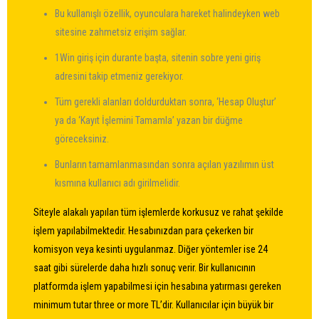
Bu kullanışlı özellik, oyunculara hareket halindeyken web
sitesine zahmetsiz erişim sağlar.
1Win giriş için durante başta, sitenin sobre yeni giriş
adresini takip etmeniz gerekiyor.
Tüm gerekli alanları doldurduktan sonra, ‘Hesap Oluştur’
ya da ‘Kayıt İşlemini Tamamla’ yazan bir düğme
göreceksiniz.
Bunların tamamlanmasından sonra açılan yazılımın üst
kısmına kullanıcı adı girilmelidir.
Siteyle alakalı yapılan tüm işlemlerde korkusuz ve rahat şekilde
işlem yapılabilmektedir. Hesabınızdan para çekerken bir
komisyon veya kesinti uygulanmaz. Diğer yöntemler ise 24
saat gibi sürelerde daha hızlı sonuç verir. Bir kullanıcının
platformda işlem yapabilmesi için hesabına yatırması gereken
minimum tutar three or more TL’dir. Kullanıcılar için büyük bir