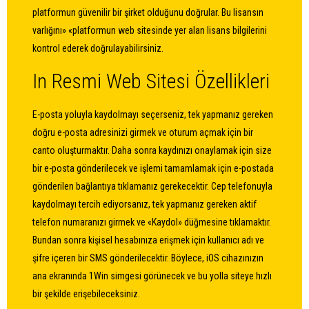
platformun güvenilir bir şirket olduğunu doğrular. Bu lisansın
varlığını» «platformun web sitesinde yer alan lisans bilgilerini
kontrol ederek doğrulayabilirsiniz.
In Resmi Web Sitesi Özellikleri
E-posta yoluyla kaydolmayı seçerseniz, tek yapmanız gereken
doğru e-posta adresinizi girmek ve oturum açmak için bir
canto oluşturmaktır. Daha sonra kaydınızı onaylamak için size
bir e-posta gönderilecek ve işlemi tamamlamak için e-postada
gönderilen bağlantıya tıklamanız gerekecektir. Cep telefonuyla
kaydolmayı tercih ediyorsanız, tek yapmanız gereken aktif
telefon numaranızı girmek ve «Kaydol» düğmesine tıklamaktır.
Bundan sonra kişisel hesabınıza erişmek için kullanıcı adı ve
şifre içeren bir SMS gönderilecektir. Böylece, iOS cihazınızın
ana ekranında 1Win simgesi görünecek ve bu yolla siteye hızlı
bir şekilde erişebileceksiniz.