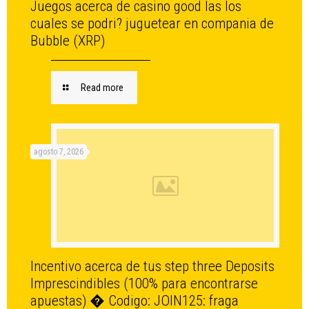
Juegos acerca de casino good las los
cuales se podri? juguetear en compania de
Bubble (XRP)
Read more
agosto 7, 2026
Incentivo acerca de tus step three Deposits
Imprescindibles (100% para encontrarse
apuestas) � Codigo: JOIN125: fraga