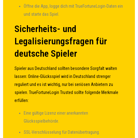
Öffne die App‚ logge dich mit TrueFortuneLogin-Daten ein
und starte das Spiel.
Sicherheits- und
Legalisierungsfragen für
deutsche Spieler
Spieler aus Deutschland sollten besondere Sorgfalt walten
lassen: Online-Glücksspiel wird in Deutschland strenger
reguliert und es ist wichtig‚ nur bei seriösen Anbietern zu
spielen. TrueFortuneLogin Trusted sollte folgende Merkmale
erfüllen:
Eine gültige Lizenz einer anerkannten
Glücksspielbehörde.
SSL-Verschlüsselung für Datenübertragung.