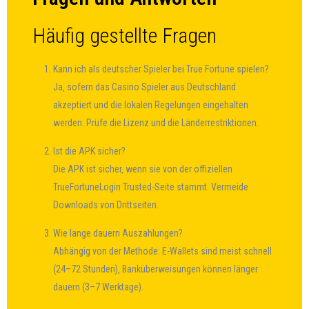
Häufig gestellte Fragen
Kann ich als deutscher Spieler bei True Fortune spielen?
Ja‚ sofern das Casino Spieler aus Deutschland
akzeptiert und die lokalen Regelungen eingehalten
werden. Prüfe die Lizenz und die Länderrestriktionen.
Ist die APK sicher?
Die APK ist sicher‚ wenn sie von der offiziellen
TrueFortuneLogin Trusted-Seite stammt. Vermeide
Downloads von Drittseiten.
Wie lange dauern Auszahlungen?
Abhängig von der Methode: E-Wallets sind meist schnell
(24–72 Stunden)‚ Banküberweisungen können länger
dauern (3–7 Werktage).