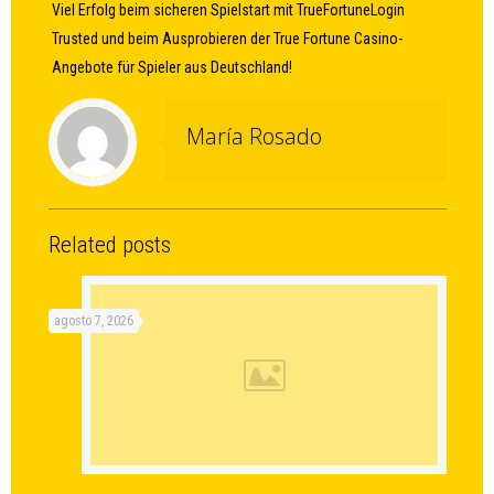
Viel Erfolg beim sicheren Spielstart mit TrueFortuneLogin
Trusted und beim Ausprobieren der True Fortune Casino-
Angebote für Spieler aus Deutschland!
María Rosado
Related posts
agosto 7, 2026