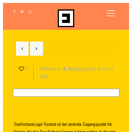
0
Published by
María Rosado
at
julio 2,
2026
TrueFortuneLogin Trusted ist der zentrale Zugangspunkt für