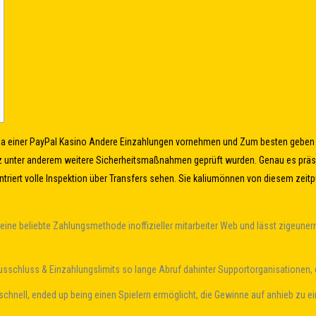
 via einer PayPal Kasino Andere Einzahlungen vornehmen und Zum besten geben
utz unter anderem weitere Sicherheitsmaßnahmen geprüft wurden.
Genau es präs
riert volle Inspektion über Transfers sehen. Sie kaliumönnen von diesem zeit
t eine beliebte Zahlungsmethode inoffizieller mitarbeiter Web und lässt zigeuner
schluss & Einzahlungslimits so lange Abruf dahinter Supportorganisationen, d
ell, ended up being einen Spielern ermöglicht, die Gewinne auf anhieb zu ein