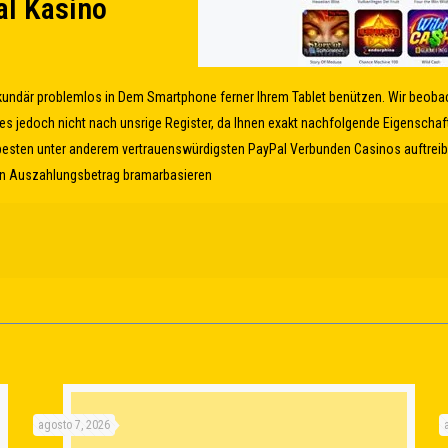
al Kasino
ekundär problemlos in Dem Smartphone ferner Ihrem Tablet benützen. Wir beoba
es jedoch nicht nach unsrige Register, da Ihnen exakt nachfolgende Eigenschaf
 besten unter anderem vertrauenswürdigsten PayPal Verbunden Casinos auftreib
n Auszahlungsbetrag bramarbasieren
agosto 7, 2026