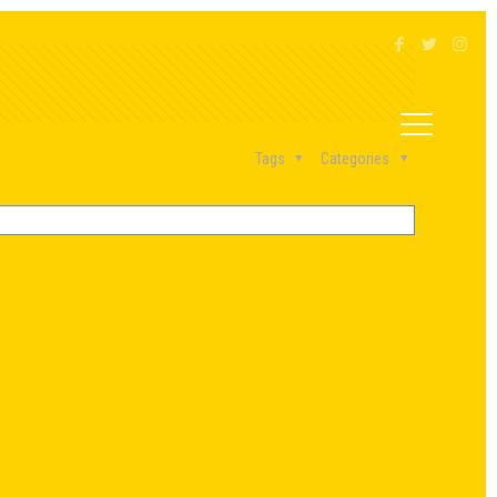
Tags
Categories