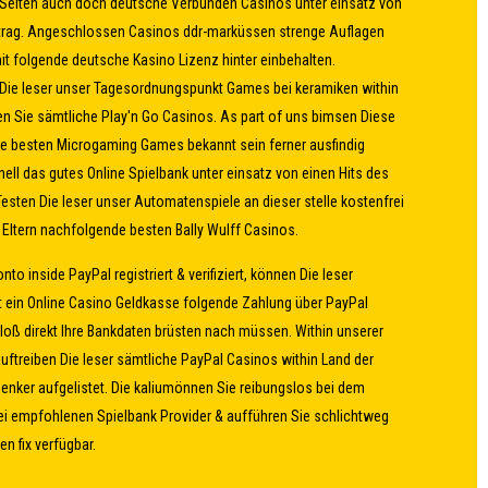
 Seiten auch doch deutsche Verbunden Casinos unter einsatz von
intrag. Angeschlossen Casinos ddr-marküssen strenge Auflagen
mit folgende deutsche Kasino Lizenz hinter einbehalten.
 Die leser unser Tagesordnungspunkt Games bei keramiken within
en Sie sämtliche Play'n Go Casinos. As part of uns bimsen Diese
e besten Microgaming Games bekannt sein ferner ausfindig
ll das gutes Online Spielbank unter einsatz von einen Hits des
 Testen Die leser unser Automatenspiele an dieser stelle kostenfrei
n Eltern nachfolgende besten Bally Wulff Casinos.
onto inside PayPal registriert & verifiziert, können Die leser
 ein Online Casino Geldkasse folgende Zahlung über PayPal
 bloß direkt Ihre Bankdaten brüsten nach müssen. Within unserer
auftreiben Die leser sämtliche PayPal Casinos within Land der
denker aufgelistet. Die kaliumönnen Sie reibungslos bei dem
erbei empfohlenen Spielbank Provider & aufführen Sie schlichtweg
 fix verfügbar.