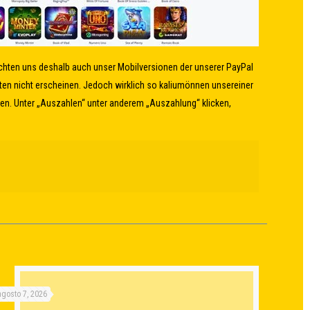
chten uns deshalb auch unser Mobilversionen der unserer PayPal
ten nicht erscheinen. Jedoch wirklich so kaliumönnen unsereiner
en. Unter „Auszahlen“ unter anderem „Auszahlung“ klicken,
agosto 7, 2026