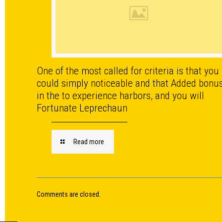
One of the most called for criteria is that you
could simply noticeable and that Added bonu
in the to experience harbors, and you will
Fortunate Leprechaun
Read more
Comments are closed.