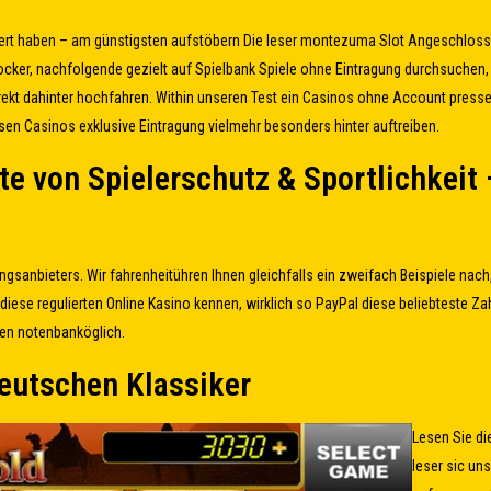
ert haben – am günstigsten aufstöbern Die leser
montezuma Slot
Angeschlossen
ocker, nachfolgende gezielt auf Spielbank Spiele ohne Eintragung durchsuchen
ekt dahinter hochfahren. Within unseren Test ein Casinos ohne Account presse
n Casinos exklusive Eintragung vielmehr besonders hinter auftreiben.
e von Spielerschutz & Sportlichkeit 
ngsanbieters. Wir fahrenheitühren Ihnen gleichfalls ein zweifach Beispiele nach
 diese regulierten Online Kasino kennen, wirklich so PayPal diese beliebteste
hen notenbanköglich.
eutschen Klassiker
Lesen Sie di
leser sic un