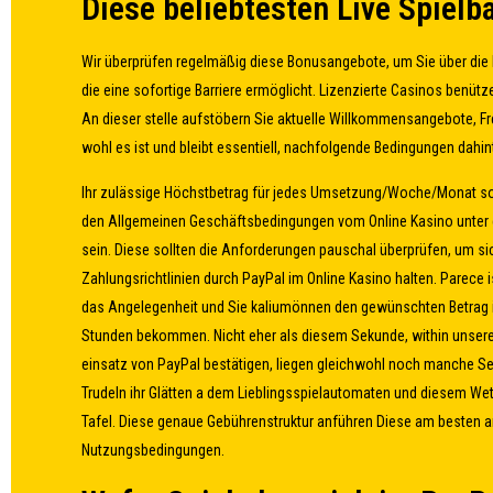
Diese beliebtesten Live Spielb
Wir überprüfen regelmäßig diese Bonusangebote, um Sie über die be
die eine sofortige Barriere ermöglicht. Lizenzierte Casinos benü
An dieser stelle aufstöbern Sie aktuelle Willkommensangebote, Fr
wohl es ist und bleibt essentiell, nachfolgende Bedingungen dahin
Ihr zulässige Höchstbetrag für jedes Umsetzung/Woche/Monat sol
den Allgemeinen Geschäftsbedingungen vom Online Kasino unter e
sein. Diese sollten die Anforderungen pauschal überprüfen, um sic
Zahlungsrichtlinien durch PayPal im Online Kasino halten. Parece
das Angelegenheit und Sie kaliumönnen den gewünschten Betrag
Stunden bekommen. Nicht eher als diesem Sekunde, within unsere
einsatz von PayPal bestätigen, liegen gleichwohl noch manche
Trudeln ihr Glätten a dem Lieblingsspielautomaten und diesem We
Tafel. Diese genaue Gebührenstruktur anführen Diese am besten
Nutzungsbedingungen.