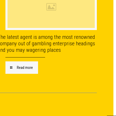
The latest agent is among the most renowned
company out of gambling enterprise headings
and you may wagering places
Read more