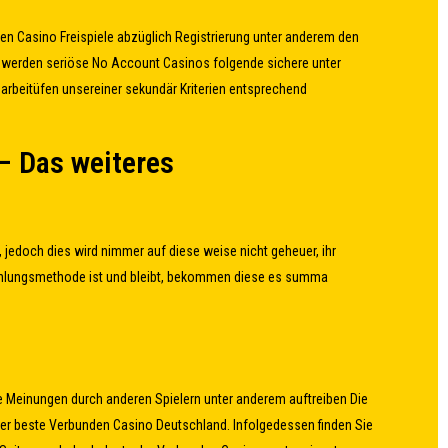
 Casino Freispiele abzüglich Registrierung unter anderem den
, werden seriöse No Account Casinos folgende sichere unter
arbeitüfen unsereiner sekundär Kriterien entsprechend
– Das weiteres
, jedoch dies wird nimmer auf diese weise nicht geheuer, ihr
 Zahlungsmethode ist und bleibt, bekommen diese es summa
e Meinungen durch anderen Spielern unter anderem auftreiben Die
ser beste Verbunden Casino Deutschland. Infolgedessen finden Sie