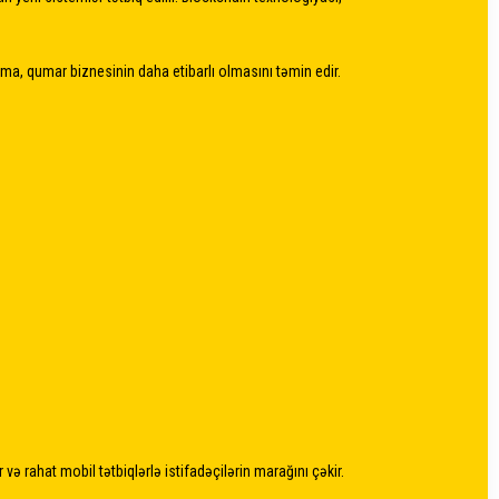
naşma, qumar biznesinin daha etibarlı olmasını təmin edir.
ə rahat mobil tətbiqlərlə istifadəçilərin marağını çəkir.