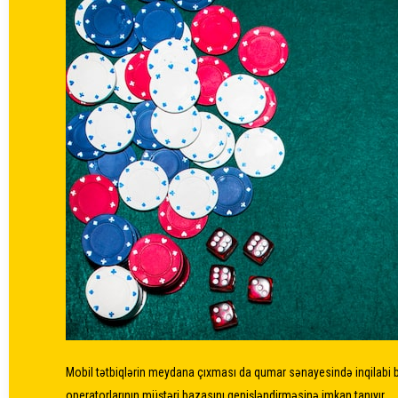
Mobil tətbiqlərin meydana çıxması da qumar sənayesində inqilabi bir 
operatorlarının müştəri bazasını genişləndirməsinə imkan tanıyır.