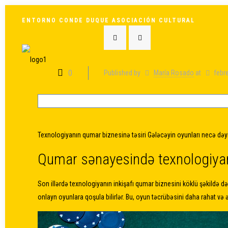
ENTORNO CONDE DUQUE ASOCIACIÓN CULTURAL
0
Published by
María Rosado
at
febr
Texnologiyanın qumar biznesinə təsiri Gələcəyin oyunları necə də
Qumar sənayesində texnologiyan
Son illərdə texnologiyanın inkişafı qumar biznesini köklü şəkildə dəyi
onlayn oyunlara qoşula bilirlər. Bu, oyun təcrübəsini daha rahat və