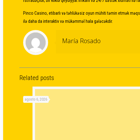
İstifadəçilər, bir kliklə qeydiyyat imkanı və 24/7 dəstək xidməti ilə r
Pinco Casino, etibarlı və təhlükəsiz oyun mühiti təmin etmək məqsəd
ilə daha da interaktiv və mükəmməl hala gələcəkdir.
María Rosado
Related posts
agosto 6, 2026