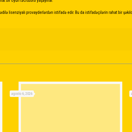
ahat bir oyun təcrübəsi yaşayırlar.
ilə lisenziyalı provayderlərdən istifadə edir. Bu da istifadəçilərin rahat bir şək
agosto 6, 2026