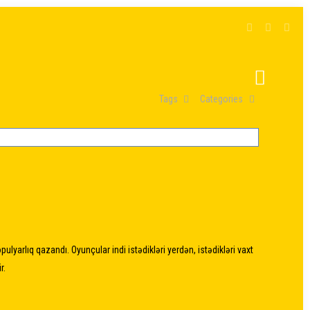
Tags
Categories
ulyarlıq qazandı. Oyunçular indi istədikləri yerdən, istədikləri vaxt
r.