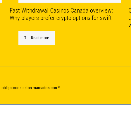
Fast Withdrawal Casinos Canada overview:
Why players prefer crypto options for swift
U
Read more
 obligatorios están marcados con
*