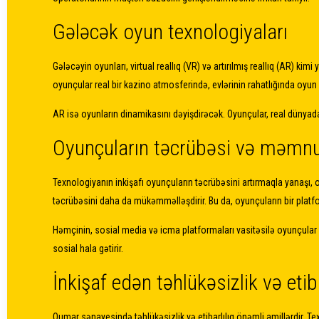
Gələcək oyun texnologiyaları
Gələcəyin oyunları, virtual reallıq (VR) və artırılmış reallıq (AR) k
oyunçular real bir kazino atmosferində, evlərinin rahatlığında oyun
AR isə oyunların dinamikasını dəyişdirəcək. Oyunçular, real dünyada
Oyunçuların təcrübəsi və məmnu
Texnologiyanın inkişafı oyunçuların təcrübəsini artırmaqla yanaşı, on
təcrübəsini daha da mükəmməlləşdirir. Bu da, oyunçuların bir platform
Həmçinin, sosial media və icma platformaları vasitəsilə oyunçular 
sosial hala gətirir.
İnkişaf edən təhlükəsizlik və etiba
Qumar sənayesində təhlükəsizlik və etibarlılıq önəmli amillərdir. Te