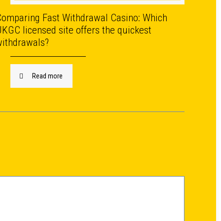
Comparing Fast Withdrawal Casino: Which
KGC licensed site offers the quickest
withdrawals?
Read more