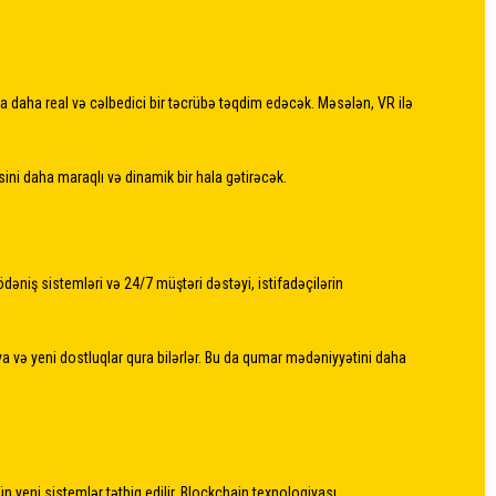
lara daha real və cəlbedici bir təcrübə təqdim edəcək. Məsələn, VR ilə
ini daha maraqlı və dinamik bir hala gətirəcək.
ödəniş sistemləri və 24/7 müştəri dəstəyi, istifadəçilərin
a və yeni dostluqlar qura bilərlər. Bu da qumar mədəniyyətini daha
n yeni sistemlər tətbiq edilir. Blockchain texnologiyası,