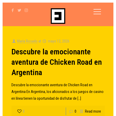
María Rosado
at
mayo 12, 2026
Descubre la emocionante
aventura de Chicken Road en
Argentina
Descubre la emocionante aventura de Chicken Road en
Argentina En Argentina, los aficionados a los juegos de casino
en línea tienen la oportunidad de disfrutar de
[…]
0
0
Read more