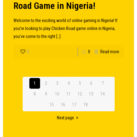
Road Game in Nigeria!
Welcome to the exciting world of online gaming in Nigeria! If
you’re looking to play Chicken Road game online in Nigeria,
you’ve come to the right
[…]
0
0
Read more
1
2
3
4
5
6
7
8
9
10
11
12
13
14
15
16
17
18
Next page