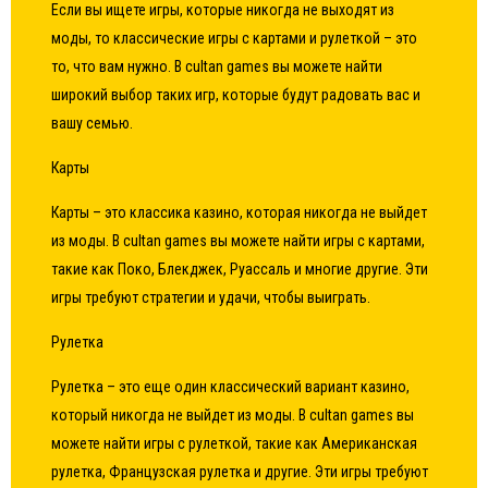
Если вы ищете игры, которые никогда не выходят из
моды, то классические игры с картами и рулеткой – это
то, что вам нужно. В сultan games вы можете найти
широкий выбор таких игр, которые будут радовать вас и
вашу семью.
Карты
Карты – это классика казино, которая никогда не выйдет
из моды. В сultan games вы можете найти игры с картами,
такие как Поко, Блекджек, Руассаль и многие другие. Эти
игры требуют стратегии и удачи, чтобы выиграть.
Рулетка
Рулетка – это еще один классический вариант казино,
который никогда не выйдет из моды. В сultan games вы
можете найти игры с рулеткой, такие как Американская
рулетка, Французская рулетка и другие. Эти игры требуют