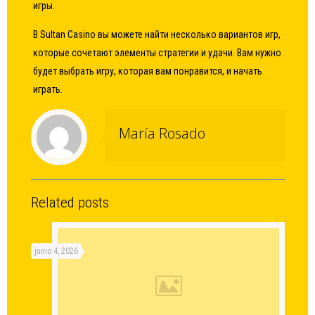
игры.
В Sultan Casino вы можете найти несколько вариантов игр,
которые сочетают элементы стратегии и удачи. Вам нужно
будет выбрать игру, которая вам понравится, и начать
играть.
María Rosado
Related posts
junio 4, 2026