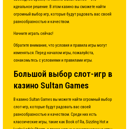
идеальное решение. В этом казино вы сможете найти
огромный выбор игр, которые будут радовать вас своей
разнообразностью и качеством.
Начните играть сейчас!
Обратите внимание, что условия и правила игры могут
изменяться. Перед началом игры, пожалуйста,
ознакомьтесь с условиями и правилами игры.
Большой выбор слот-игр в
казино Sultan Games
В казино Sultan Games вы можете найти огромный выбор
слот-игр, которые будут радовать вас своей
разнообразностью и качеством. Среди них есть
классические игры, такие как Book of Ra, Sizzling Hot и