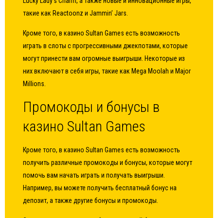
Lucky Lady’s Charm, а также новые и инновационные игры,
такие как Reactoonz и Jammin’ Jars.
Кроме того, в казино Sultan Games есть возможность
играть в слоты с прогрессивными джекпотами, которые
могут принести вам огромные выигрыши. Некоторые из
них включают в себя игры, такие как Mega Moolah и Major
Millions.
Промокоды и бонусы в
казино Sultan Games
Кроме того, в казино Sultan Games есть возможность
получить различные промокоды и бонусы, которые могут
помочь вам начать играть и получать выигрыши.
Например, вы можете получить бесплатный бонус на
депозит, а также другие бонусы и промокоды.