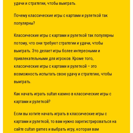
удачи и стратегии, чтобы выиграть.
Почему классические игры с картами и рулеткой так
популярны?
Классические игры с картами и рулеткой так популярны
потому, что они требуют стратегии и удачи, чтобы
выиграть. Это делает игры более интересными и
привлекательными для игроков. Кроме того,
классические игры с картами и рулеткой – это
возможность испытать свою удачу и стратегию, чтобы
выиграть.
Как начать играть
sultan казино
в классические игры с
картами и рулеткой?
Если вы хотите начать играть в классические игры с
картами и рулеткой, то вам нужно зарегистрироваться на
сайте сultan games и выбрать игру, которая вам