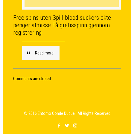
Free spins uten Spill blood suckers ekte
penger almisse Få gratisspinn gjennom
registrering
Read more
Comments are closed.
© 2016 Entorno Conde Duque | All Rights Reserved