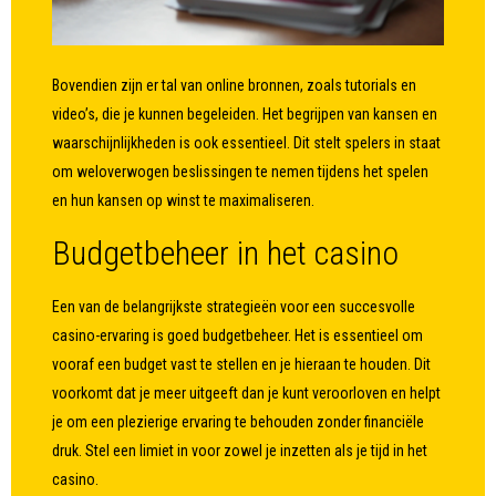
Bovendien zijn er tal van online bronnen, zoals tutorials en
video’s, die je kunnen begeleiden. Het begrijpen van kansen en
waarschijnlijkheden is ook essentieel. Dit stelt spelers in staat
om weloverwogen beslissingen te nemen tijdens het spelen
en hun kansen op winst te maximaliseren.
Budgetbeheer in het casino
Een van de belangrijkste strategieën voor een succesvolle
casino-ervaring is goed budgetbeheer. Het is essentieel om
vooraf een budget vast te stellen en je hieraan te houden. Dit
voorkomt dat je meer uitgeeft dan je kunt veroorloven en helpt
je om een plezierige ervaring te behouden zonder financiële
druk. Stel een limiet in voor zowel je inzetten als je tijd in het
casino.