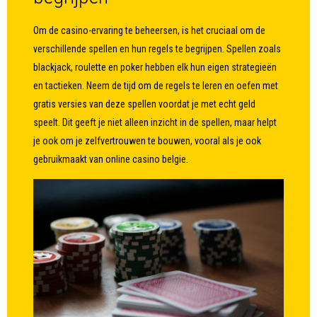
Om de casino-ervaring te beheersen, is het cruciaal om de
verschillende spellen en hun regels te begrijpen. Spellen zoals
blackjack, roulette en poker hebben elk hun eigen strategieën
en tactieken. Neem de tijd om de regels te leren en oefen met
gratis versies van deze spellen voordat je met echt geld
speelt. Dit geeft je niet alleen inzicht in de spellen, maar helpt
je ook om je zelfvertrouwen te bouwen, vooral als je ook
gebruikmaakt van
online casino belgie
.