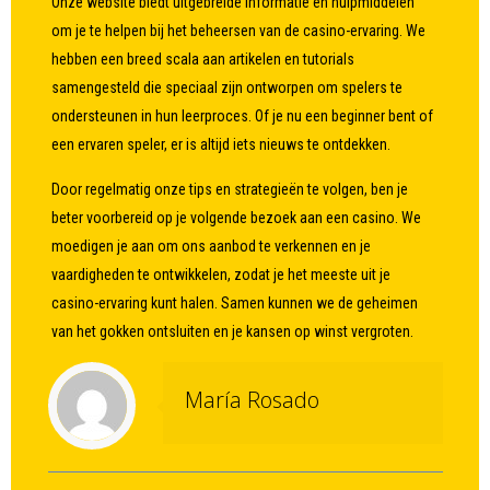
Onze website biedt uitgebreide informatie en hulpmiddelen
om je te helpen bij het beheersen van de casino-ervaring. We
hebben een breed scala aan artikelen en tutorials
samengesteld die speciaal zijn ontworpen om spelers te
ondersteunen in hun leerproces. Of je nu een beginner bent of
een ervaren speler, er is altijd iets nieuws te ontdekken.
Door regelmatig onze tips en strategieën te volgen, ben je
beter voorbereid op je volgende bezoek aan een casino. We
moedigen je aan om ons aanbod te verkennen en je
vaardigheden te ontwikkelen, zodat je het meeste uit je
casino-ervaring kunt halen. Samen kunnen we de geheimen
van het gokken ontsluiten en je kansen op winst vergroten.
María Rosado