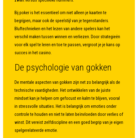
Bij poker is het essentieel om niet alleen je kaarten te
begrijpen, maar ook de speelstijl van je tegenstanders.
Bluftechnieken en het lezen van andere spelers kan het
verschil maken tussen winnen en verliezen. Door strategieën
voor elk spel te leren en toe te passen, vergroot je je kans op
succes in het casino.
De psychologie van gokken
De mentale aspecten van gokken zijn net zo belangrijk als de
technische vaardigheden. Het ontwikkelen van de juiste
mindset kan je helpen om gefocust en kalm te blijven, vooral
in stressvolle situaties. Het is belangrijk om emoties onder
controle te houden en niet te laten beïnvloeden door verlies of
winst. Dit vereist zelfdiscipline en een goed begrip van je eigen
spelgerelateerde emotie.