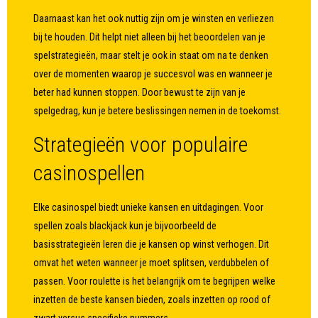
Daarnaast kan het ook nuttig zijn om je winsten en verliezen
bij te houden. Dit helpt niet alleen bij het beoordelen van je
spelstrategieën, maar stelt je ook in staat om na te denken
over de momenten waarop je succesvol was en wanneer je
beter had kunnen stoppen. Door bewust te zijn van je
spelgedrag, kun je betere beslissingen nemen in de toekomst.
Strategieën voor populaire
casinospellen
Elke casinospel biedt unieke kansen en uitdagingen. Voor
spellen zoals blackjack kun je bijvoorbeeld de
basisstrategieën leren die je kansen op winst verhogen. Dit
omvat het weten wanneer je moet splitsen, verdubbelen of
passen. Voor roulette is het belangrijk om te begrijpen welke
inzetten de beste kansen bieden, zoals inzetten op rood of
zwart versus specifieke nummers.