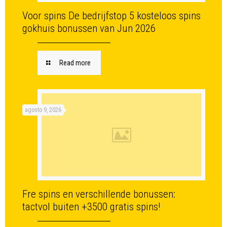
Voor spins De bedrijfstop 5 kosteloos spins
gokhuis bonussen van Jun 2026
Read more
agosto 9, 2026
Fre spins en verschillende bonussen:
tactvol buiten +3500 gratis spins!