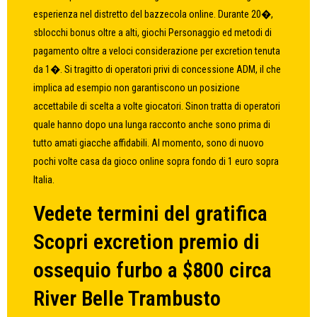
esperienza nel distretto del bazzecola online. Durante 20�,
sblocchi bonus oltre a alti, giochi Personaggio ed metodi di
pagamento oltre a veloci considerazione per excretion tenuta
da 1�. Si tragitto di operatori privi di concessione ADM, il che
implica ad esempio non garantiscono un posizione
accettabile di scelta a volte giocatori. Sinon tratta di operatori
quale hanno dopo una lunga racconto anche sono prima di
tutto amati giacche affidabili. Al momento, sono di nuovo
pochi volte casa da gioco online sopra fondo di 1 euro sopra
Italia.
Vedete termini del gratifica
Scopri excretion premio di
ossequio furbo a $800 circa
River Belle Trambusto