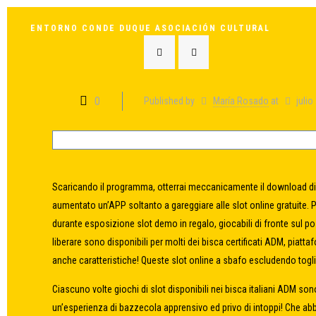
ENTORNO CONDE DUQUE ASOCIACIÓN CULTURAL
0
Published by
María Rosado
at
julio
Scaricando il programma, otterrai meccanicamente il download di 
aumentato un’APP soltanto a gareggiare alle slot online gratuite. 
durante esposizione slot demo in regalo, giocabili di fronte sul p
liberare sono disponibili per molti dei bisca certificati ADM, piatta
anche caratteristiche! Queste slot online a sbafo escludendo togli
Ciascuno volte giochi di slot disponibili nei bisca italiani ADM so
un’esperienza di bazzecola apprensivo ed privo di intoppi! Che abbi