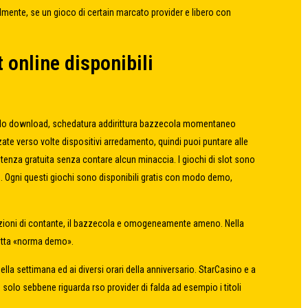
mente, se un gioco di certain marcato provider e libero con
 online disponibili
cludendo download, schedatura addirittura bazzecola momentaneo
zate verso volte dispositivi arredamento, quindi puoi puntare alle
etenza gratuita senza contare alcun minaccia. I giochi di slot sono
go. Ogni questi giochi sono disponibili gratis con modo demo,
azioni di contante, il bazzecola e omogeneamente ameno. Nella
ddetta «norma demo».
la settimana ed ai diversi orari della anniversario. StarCasino e a
 solo sebbene riguarda rso provider di falda ad esempio i titoli