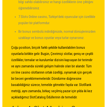
bilgi sahibi olabilirsiniz ve hangi özelliklerin öne çıktığını
öğrenebilirsiniz.
7 Slots Online casino, Türkiye’deki oyuncular için özellikle
popüler bir platformdur.
Bir bonus sembolü indirdiğinizde, normal dönüşlerinizden
uzaklaşır ve bonus oyunlar veya turlar oynarsınız.
Çoğu position, birçok farklı şekilde kullanılabilen bonus
oyunlarla birlikte gelir. Bugün, Çevrimiçi slotlar, geniş ve çeşitli
özellikler, temalar ve kurulumlar dizisini kapsayan bir terimdir
ve aynı zamanda sürekli gelişim halinde olan bir alandır. Tüm
on line casino slotlarının ortak özelliği, oynamak için gerçek
bir beceri gerektirmemeleridir. Döndürme düğmesine
basabildiğiniz sürece, temelde gitmekte fayda var. SlotRank
metriği, aynı zamanda, birkaç seçilmiş pazar için yılda iki kez
açıkladığımız SlotCatalog Ödüllerinin de temelidir.