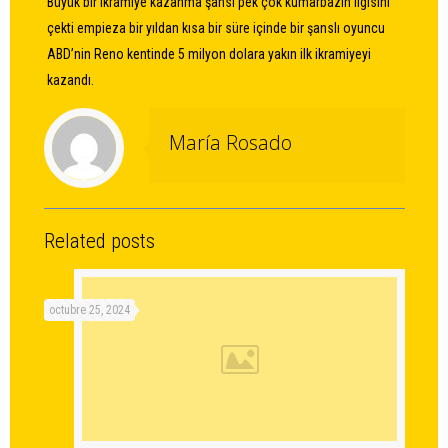
Büyük bir ikramiye kazanma şansı pek çok kumarbazın ilgisini
çekti empieza bir yıldan kısa bir süre içinde bir şanslı oyuncu
ABD’nin Reno kentinde 5 milyon dolara yakın ilk ikramiyeyi
kazandı.
María Rosado
Related posts
octubre 25, 2024