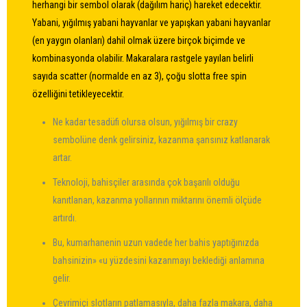
herhangi bir sembol olarak (dağılım hariç) hareket edecektir.
Yabani, yığılmış yabani hayvanlar ve yapışkan yabani hayvanlar
(en yaygın olanları) dahil olmak üzere birçok biçimde ve
kombinasyonda olabilir. Makaralara rastgele yayılan belirli
sayıda scatter (normalde en az 3), çoğu slotta free spin
özelliğini tetikleyecektir.
Ne kadar tesadüfi olursa olsun, yığılmış bir crazy
sembolüne denk gelirsiniz, kazanma şansınız katlanarak
artar.
Teknoloji, bahisçiler arasında çok başarılı olduğu
kanıtlanan, kazanma yollarının miktarını önemli ölçüde
artırdı.
Bu, kumarhanenin uzun vadede her bahis yaptığınızda
bahsinizin» «u yüzdesini kazanmayı beklediği anlamına
gelir.
Çevrimiçi slotların patlamasıyla, daha fazla makara, daha