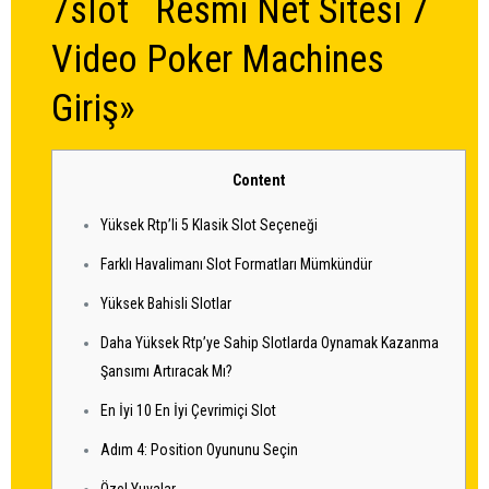
7slot ️ ️ Resmi Net Sitesi 7
Video Poker Machines
Giriş»
Content
Yüksek Rtp’li 5 Klasik Slot Seçeneği
Farklı Havalimanı Slot Formatları Mümkündür
Yüksek Bahisli Slotlar
Daha Yüksek Rtp’ye Sahip Slotlarda Oynamak Kazanma
Şansımı Artıracak Mı?
En İyi 10 En İyi Çevrimiçi Slot
Adım 4: Position Oyununu Seçin