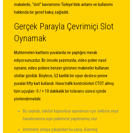
makalede, “slot” kavramının Türkiye’deki anlamı ve kullanımı
hakkında bir genel bakış sağladık.
Gerçek Parayla Çevrimiçi Slot
Oynamak
Muhtemelen kartların yuvalarda ne yaptığını merak
ediyorsunuzdur. Bir önceki yazımızda, video poker nasıl
oynanır, video pokere benzer görünen makineler kullanan
slotlar gördük. Böylece, 52 kartlık bir oyun destesi yerine
yuvalar fifty kart kullandı. Hava trafik kontrolörleri CTOT almış
tüm uçuşları -5 / + 10 dakikalık bir tolerans süresi içinde
yönlendirmelidir.
Bu sayede, talebin kapasiteyi aşmaması için sektöre veya
havalimanına aşırı yüklenme yapılmamış olur.
İnternetin ortaya çıkışından bu yana, iGaming