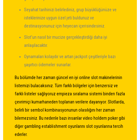
Seyahat tarihinizi belirlediniz, grup büyüklüğünüze ve
isteklerinize uygun özel jeti buldunuz ve
destinasyonunuz için heyecan içerisindesiniz.
Slot’un nasıl bir mucize gerçekleştirdiği daha iyi
anlaşılacaktır.
Oynamaları kolaydır ve artan jackpot çeşitleriyle bazı
şaşırtıcı ödemeler sunarlar.
Bu bölümde her zaman güncel en iyi online slot makinelerinin
listemizi bulacaksınız. Tüm farklı bölgeler için benzersiz ve
farklı listeler sağlıyoruz empieza sıralama sistemi binden fazla
çevrimiçi kumarhaneden toplanan verilere dayanıyor. Slotlarda,
belirli bir sembol kombinasyonunun olasılığını her zaman
bilemezsiniz. Bu nedenle bazı insanlar video holdem poker gibi
diğer gambling establishment oyunlarını slot oyunlarına tercih
ederler.