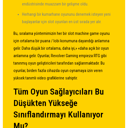
endüstrisinde muazzam bir gelişme oldu.
Herhangi bir kumarhane oyununu denemek isteyen yeni
başlayanlar için slot oyunları en üst sırada yer alır.
Bu, sıralama yöntemimizin her bir slot machine game oyunu
için ortalama bir puana / lobi konumuna dayandığı anlamına
gelir. Daha düşük bir ortalama, daha iyi,» «daha açık bir oyun
anlamına gelir. Oyunlar, Revolver Gaming empieza RTG gibi
tanınmış oyun geliştiricileri tarafından sağlanmaktadır. Bu
oyunlar, birden fazla cihazda oyun oynamaya izin veren
yüksek tanımlı video grafiklerine sahiptir.
Tüm Oyun Sağlayıcıları Bu
Düşükten Yükseğe
Sınıflandırmayı Kullanıyor
Mu?