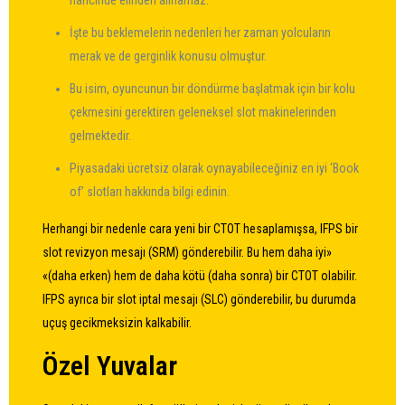
haricinde elinden alınamaz.
İşte bu beklemelerin nedenleri her zaman yolcuların
merak ve de gerginlik konusu olmuştur.
Bu isim, oyuncunun bir döndürme başlatmak için bir kolu
çekmesini gerektiren geleneksel slot makinelerinden
gelmektedir.
Piyasadaki ücretsiz olarak oynayabileceğiniz en iyi ‘Book
of’ slotları hakkında bilgi edinin.
Herhangi bir nedenle cara yeni bir CTOT hesaplamışsa, IFPS bir
slot revizyon mesajı (SRM) gönderebilir. Bu hem daha iyi»
«(daha erken) hem de daha kötü (daha sonra) bir CTOT olabilir.
IFPS ayrıca bir slot iptal mesajı (SLC) gönderebilir, bu durumda
uçuş gecikmeksizin kalkabilir.
Özel Yuvalar