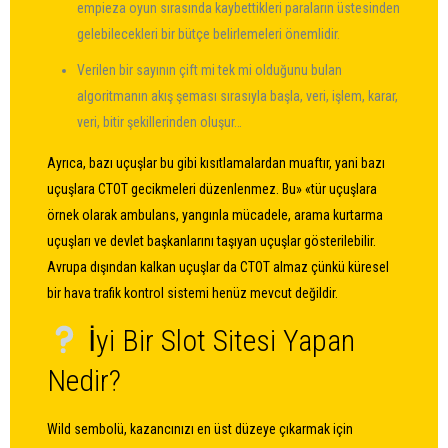
empieza oyun sırasında kaybettikleri paraların üstesinden
gelebilecekleri bir bütçe belirlemeleri önemlidir.
Verilen bir sayının çift mi tek mi olduğunu bulan
algoritmanın akış şeması sırasıyla başla, veri, işlem, karar,
veri, bitir şekillerinden oluşur…
Ayrıca, bazı uçuşlar bu gibi kısıtlamalardan muaftır, yani bazı
uçuşlara CTOT gecikmeleri düzenlenmez. Bu» «tür uçuşlara
örnek olarak ambulans, yangınla mücadele, arama kurtarma
uçuşları ve devlet başkanlarını taşıyan uçuşlar gösterilebilir.
Avrupa dışından kalkan uçuşlar da CTOT almaz çünkü küresel
bir hava trafik kontrol sistemi henüz mevcut değildir.
İyi Bir Slot Sitesi Yapan
Nedir?
Wild sembolü, kazancınızı en üst düzeye çıkarmak için