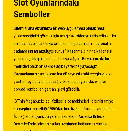
Slot Oyunlarındaki
Semboller
Sitemizi ana ekranınıza bir web uygulaması olarak nasıl
yükleyeceğinizi görmek için aşağıdaki videoyu takip ediniz. Her
an iflas edebilecek hızla artan bahis çarpanlarının adrenalin
patlamasını mı arzuluyorsunuz? Kazanma sınırına kadar sizi
yalnızca çelik gibi sinirlerin taşıyacağı, ç… Bu yazımızda bu
metrikleri basit bir şekilde açıklayarak başlayacağız.
Kazançlarınızı nasıl sobre üst düzeye çıkarabileceğinizi size
göstermeye devam edeceğiz. Bazı senaryolarda, wild ve
spread sembolleri çarpan işlevi görebilir.
IGT’nin Megabucks adlı fiziksel slot makineleri ile bir ikramiye
konseptini icat ettiği 1986’dan beri fiziksel formda var oldular.
İşin eğlenceli yanı, bu yerel makinelerin Amerika Birleşik
Devletleri’nde telefon hatları üzerinden bağlanmış olması.