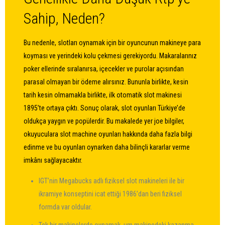
Sahip, Neden?
Bu nedenle, slotları oynamak için bir oyuncunun makineye para
koyması ve yerindeki kolu çekmesi gerekiyordu. Makaralarınız
poker ellerinde sıralanırsa, içecekler ve purolar açısından
parasal olmayan bir ödeme alırsınız. Bununla birlikte, kesin
tarih kesin olmamakla birlikte, ilk otomatik slot makinesi
1895’te ortaya çıktı. Sonuç olarak, slot oyunları Türkiye’de
oldukça yaygın ve popülerdir. Bu makalede yer joe bilgiler,
okuyuculara slot machine oyunları hakkında daha fazla bilgi
edinme ve bu oyunları oynarken daha bilinçli kararlar verme
imkânı sağlayacaktır.
IGT’nin Megabucks adlı fiziksel slot makineleri ile bir
ikramiye konseptini icat ettiği 1986’dan beri fiziksel
formda var oldular.