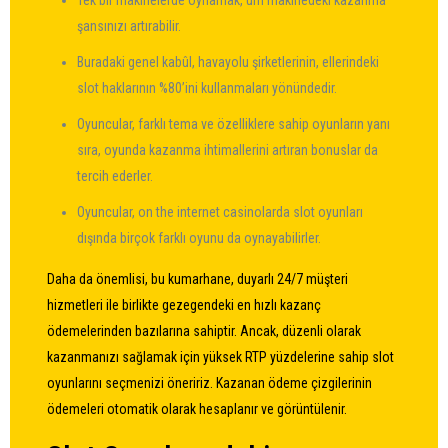
Tek bir makinelerde oynamak, um makinedeki kazanma
şansınızı artırabilir.
Buradaki genel kabûl, havayolu şirketlerinin, ellerindeki
slot haklarının %80’ini kullanmaları yönündedir.
Oyuncular, farklı tema ve özelliklere sahip oyunların yanı
sıra, oyunda kazanma ihtimallerini artıran bonuslar da
tercih ederler.
Oyuncular, on the internet casinolarda slot oyunları
dışında birçok farklı oyunu da oynayabilirler.
Daha da önemlisi, bu kumarhane, duyarlı 24/7 müşteri
hizmetleri ile birlikte gezegendeki en hızlı kazanç
ödemelerinden bazılarına sahiptir. Ancak, düzenli olarak
kazanmanızı sağlamak için yüksek RTP yüzdelerine sahip slot
oyunlarını seçmenizi öneririz. Kazanan ödeme çizgilerinin
ödemeleri otomatik olarak hesaplanır ve görüntülenir.