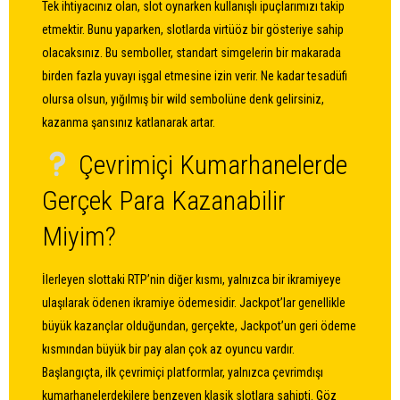
Tek ihtiyacınız olan, slot oynarken kullanışlı ipuçlarımızı takip
etmektir. Bunu yaparken, slotlarda virtüöz bir gösteriye sahip
olacaksınız. Bu semboller, standart simgelerin bir makarada
birden fazla yuvayı işgal etmesine izin verir. Ne kadar tesadüfi
olursa olsun, yığılmış bir wild sembolüne denk gelirsiniz,
kazanma şansınız katlanarak artar.
Çevrimiçi Kumarhanelerde
Gerçek Para Kazanabilir
Miyim?
İlerleyen slottaki RTP’nin diğer kısmı, yalnızca bir ikramiyeye
ulaşılarak ödenen ikramiye ödemesidir. Jackpot’lar genellikle
büyük kazançlar olduğundan, gerçekte, Jackpot’un geri ödeme
kısmından büyük bir pay alan çok az oyuncu vardır.
Başlangıçta, ilk çevrimiçi platformlar, yalnızca çevrimdışı
kumarhanelerdekilere benzeyen klasik slotlara sahipti. Göz