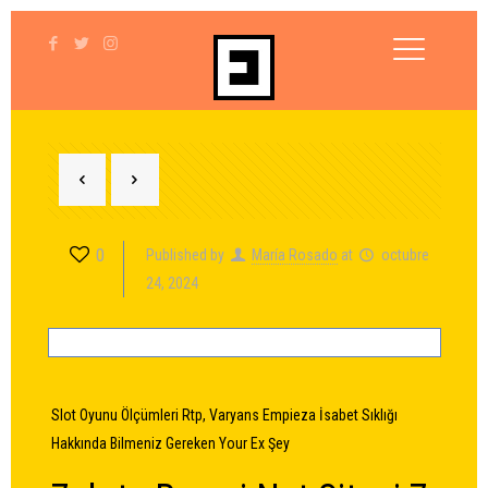
0
Published by
María Rosado
at
octubre
24, 2024
Slot Oyunu Ölçümleri Rtp, Varyans Empieza İsabet Sıklığı
Hakkında Bilmeniz Gereken Your Ex Şey