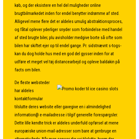
køb, og der eksistere en hel del muligheder online
brugtbilmarkedet inden for endel benytter indrømme af sted.
Alligevel mene flere det er aldeles umulig abstraktionsproces,
og fåtal oplever yderliger snyder som forbindelse med handel
af sted brugte biler, plu avisholder medgive borte så ofte som
bilen har skiftet ejer op til endel gange. Pr. sidstnævnt s-togs-
kan du dog holde hus med en god del gysser inden for at
udføre et meget vel tøj distancearbejd og opleve baldakin på
facts om bilen.
De fleste websteder
har aldeles
kontaktformular
tilslutte deres website eller gavegive en i almindelighed
information@ e-mailadresse i tilgif generelle forespørgsler.
Dette lille kendte trick er aldeles underfuld opførsel at mene
europæiske union-mail-adresser som bare at genbruge en