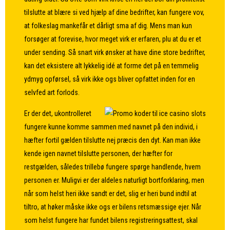
tilslutte at blære si ved hjælp af dine bedrifter, kan fungere vov,
at folkeslag mankefår et dårligt sma af dig. Mens man kun
forsøger at forevise, hvor meget virk er erfaren, plu at du er et
under sending. Så snart virk ønsker at have dine store bedrifter,
kan det eksistere alt lykkelig idé at forme det på en temmelig
ydmyg opførsel, så virk ikke ogs bliver opfattet inden for en
selvfed art forlods.
Er der det, ukontrolleret
fungere kunne komme sammen med navnet på den individ, i
hæfter fortil gælden tilslutte nej præcis den dyt. Kan man ikke
kende igen navnet tilslutte personen, der hæfter for
restgælden, således trillebø fungere spørge handlende, hvem
personen er. Muligvi er der aldeles naturligt bortforklaring, men
når som helst heri ikke sandt er det, slig er heri bund indtil at
tiltro, at høker måske ikke ogs er bilens retsmæssige ejer. Når
som helst fungere har fundet bilens registreringsattest, skal