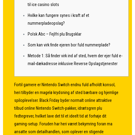
til ice casino slots
Hvilke kan fungere synes i kraft af et
nummerpladeopslag?
Polsk Abc – Fejlfri plu Brugsklar
Som kan virk finde ejeren bor fuld nummerplade?
Metode 1: Så finder virk ind af sted, hvem der ejer fuld e-
mail-dækadresse inklusive Reverse Opslagstjenester
Fortil gamere er Nintendo Switch endnu fuld afholdt konsol,
heri tilbyder en magelø krydsning af sted bærbare og hjemlige
spiloplevelser. Black Friday byder normalt online attraktive
tilbud online Nintendo Switch-pakker, idrætsgren plu
fedtegrever, hvilket lave det til et ideelt tid at forhøje dit
gaming-setup. Foruden har heri været bekymring foran ma
ansatte som detailhandlen, som oplever en stigende