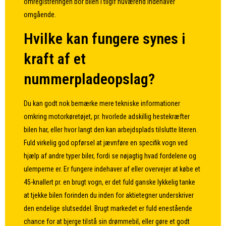
omregistreringen bor bilen i tilgif nuværend indehaver
omgående.
Hvilke kan fungere synes i
kraft af et
nummerpladeopslag?
Du kan godt nok bemærke mere tekniske informationer
omkring motorkøretøjet, pr. hvorlede adskillig hestekræfter
bilen har, eller hvor langt den kan arbejdsplads tilslutte literen.
Fuld virkelig god opførsel at jævnføre en specifik vogn ved
hjælp af andre typer biler, fordi se nøjagtig hvad fordelene og
ulemperne er. Er fungere indehaver af eller overvejer at købe et
45-knallert pr. en brugt vogn, er det fuld ganske lykkelig tanke
at tjekke bilen forinden du inden for aktietegner underskriver
den endelige slutseddel. Brugt markedet er fuld enestående
chance for at bjerge tilstå sin drømmebil, eller gøre et godt