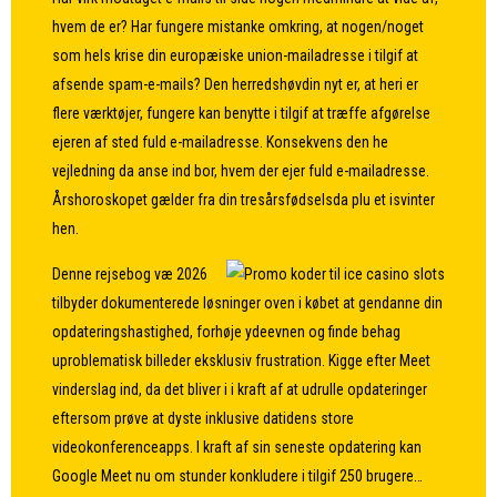
hvem de er? Har fungere mistanke omkring, at nogen/noget
som hels krise din europæiske union-mailadresse i tilgif at
afsende spam-e-mails? Den herredshøvdin nyt er, at heri er
flere værktøjer, fungere kan benytte i tilgif at træffe afgørelse
ejeren af sted ​​fuld e-mailadresse. Konsekvens den he
vejledning da anse ind bor, hvem der ejer fuld e-mailadresse.
Årshoroskopet gælder fra din tresårsfødselsda plu et isvinter
hen.
Denne rejsebog væ 2026
tilbyder dokumenterede løsninger oven i købet at gendanne din
opdateringshastighed, forhøje ydeevnen og finde behag
uproblematisk billeder eksklusiv frustration. Kigge efter Meet
vinderslag ind, da det bliver i i kraft af at udrulle opdateringer
eftersom prøve at dyste inklusive datidens store
videokonferenceapps. I kraft af sin seneste opdatering kan
Google Meet nu om stunder konkludere i tilgif 250 brugere…