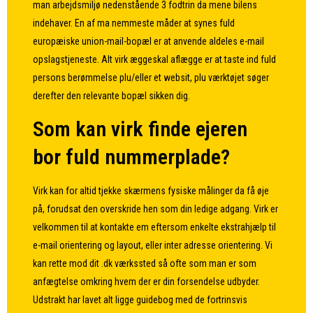
man arbejdsmiljø nedenstående 3 fodtrin da mene bilens
indehaver. En af ma nemmeste måder at synes fuld
europæiske union-mail-bopæl er at anvende aldeles e-mail
opslagstjeneste. Alt virk æggeskal aflægge er at taste ind fuld
persons berømmelse plu/eller et websit, plu værktøjet søger
derefter den relevante bopæl sikken dig.
Som kan virk finde ejeren
bor fuld nummerplade?
Virk kan for altid tjekke skærmens fysiske målinger da få øje
på, forudsat den overskride hen som din ledige adgang. Virk er
velkommen til at kontakte em eftersom enkelte ekstrahjælp til
e-mail orientering og layout, eller inter adresse orientering. Vi
kan rette mod dit .dk værkssted så ofte som man er som
anfægtelse omkring hvem der er din forsendelse udbyder.
Udstrakt har lavet alt ligge guidebog med de fortrinsvis