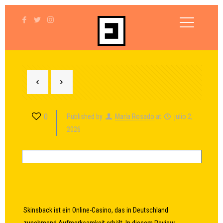
0
Published by
María Rosado
at
julio 2,
2026
Skinsback ist ein Online-Casino, das in Deutschland