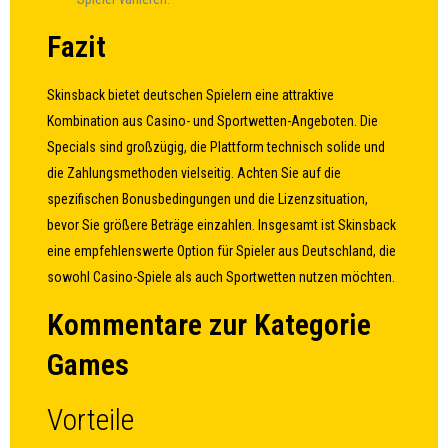
Fazit
Skinsback bietet deutschen Spielern eine attraktive
Kombination aus Casino- und Sportwetten-Angeboten. Die
Specials sind großzügig, die Plattform technisch solide und
die Zahlungsmethoden vielseitig. Achten Sie auf die
spezifischen Bonusbedingungen und die Lizenzsituation,
bevor Sie größere Beträge einzahlen. Insgesamt ist Skinsback
eine empfehlenswerte Option für Spieler aus Deutschland, die
sowohl Casino-Spiele als auch Sportwetten nutzen möchten.
Kommentare zur Kategorie
Games
Vorteile