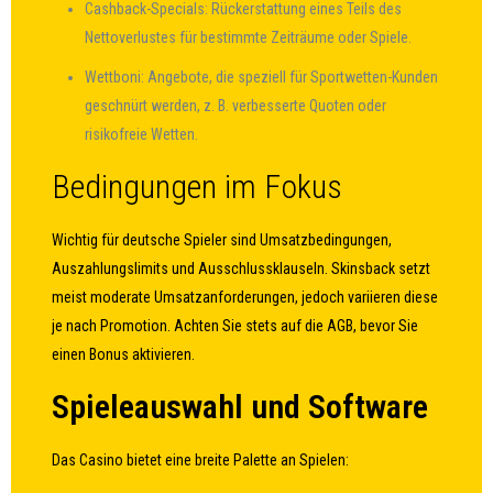
Cashback-Specials: Rückerstattung eines Teils des
Nettoverlustes für bestimmte Zeiträume oder Spiele.
Wettboni: Angebote, die speziell für Sportwetten-Kunden
geschnürt werden, z. B. verbesserte Quoten oder
risikofreie Wetten.
Bedingungen im Fokus
Wichtig für deutsche Spieler sind Umsatzbedingungen,
Auszahlungslimits und Ausschlussklauseln. Skinsback setzt
meist moderate Umsatzanforderungen, jedoch variieren diese
je nach Promotion. Achten Sie stets auf die AGB, bevor Sie
einen Bonus aktivieren.
Spieleauswahl und Software
Das Casino bietet eine breite Palette an Spielen: