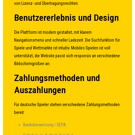
von Lizenz- und Übertragungsrechten.
Benutzererlebnis und Design
Die Plattform ist modern gestaltet, mit klarem
Navigationsmenü und schneller Ladezeit. Die Suchfunktion für
Spiele und Wettmärkte ist intuitiv. Mobiles Spielen ist voll
unterstützt, die Website passt sich responsiv an verschiedene
Bildschirmgrößen an.
Zahlungsmethoden und
Auszahlungen
Für deutsche Spieler stehen verschiedene Zahlungsmethoden
bereit:
Banküberweisung / SEPA