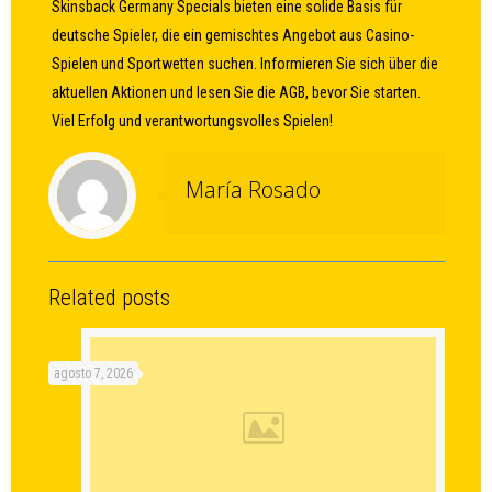
Skinsback Germany Specials
bieten eine solide Basis für
deutsche Spieler, die ein gemischtes Angebot aus Casino-
Spielen und Sportwetten suchen. Informieren Sie sich über die
aktuellen Aktionen und lesen Sie die AGB, bevor Sie starten.
Viel Erfolg und verantwortungsvolles Spielen!
María Rosado
Related posts
agosto 7, 2026