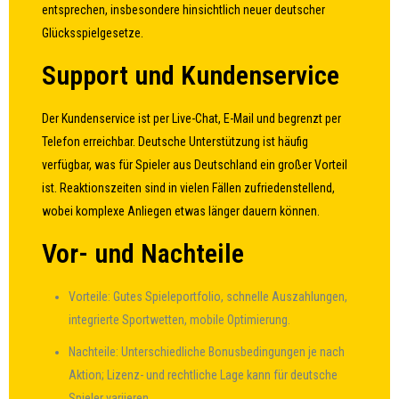
entsprechen, insbesondere hinsichtlich neuer deutscher
Glücksspielgesetze.
Support und Kundenservice
Der Kundenservice ist per Live-Chat, E-Mail und begrenzt per
Telefon erreichbar. Deutsche Unterstützung ist häufig
verfügbar, was für Spieler aus Deutschland ein großer Vorteil
ist. Reaktionszeiten sind in vielen Fällen zufriedenstellend,
wobei komplexe Anliegen etwas länger dauern können.
Vor- und Nachteile
Vorteile: Gutes Spieleportfolio, schnelle Auszahlungen,
integrierte Sportwetten, mobile Optimierung.
Nachteile: Unterschiedliche Bonusbedingungen je nach
Aktion; Lizenz- und rechtliche Lage kann für deutsche
Spieler variieren.