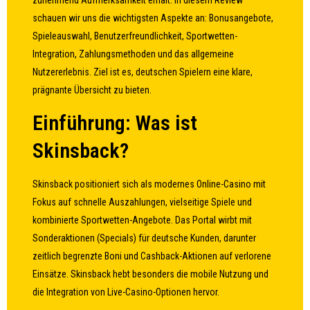
zunehmend Aufmerksamkeit erhält. In diesem Review
schauen wir uns die wichtigsten Aspekte an: Bonusangebote,
Spieleauswahl, Benutzerfreundlichkeit, Sportwetten-
Integration, Zahlungsmethoden und das allgemeine
Nutzererlebnis. Ziel ist es, deutschen Spielern eine klare,
prägnante Übersicht zu bieten.
Einführung: Was ist
Skinsback?
Skinsback positioniert sich als modernes Online-Casino mit
Fokus auf schnelle Auszahlungen, vielseitige Spiele und
kombinierte Sportwetten-Angebote. Das Portal wirbt mit
Sonderaktionen (Specials) für deutsche Kunden, darunter
zeitlich begrenzte Boni und Cashback-Aktionen auf verlorene
Einsätze. Skinsback hebt besonders die mobile Nutzung und
die Integration von Live-Casino-Optionen hervor.