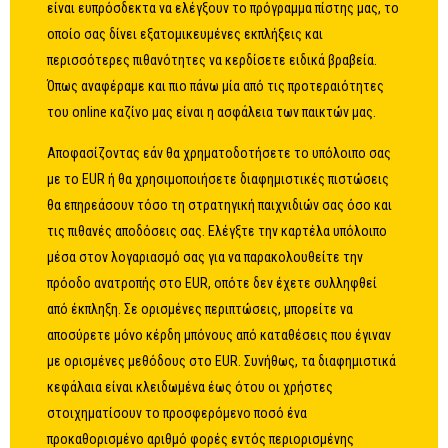
είναι ευπρόσδεκτα να ελέγξουν το πρόγραμμα πίστης μας, το
οποίο σας δίνει εξατομικευμένες εκπλήξεις και
περισσότερες πιθανότητες να κερδίσετε ειδικά βραβεία.
Όπως αναφέραμε και πιο πάνω μία από τις προτεραιότητες
του online καζίνο μας είναι η ασφάλεια των παικτών μας.
Αποφασίζοντας εάν θα χρηματοδοτήσετε το υπόλοιπο σας
με το EUR ή θα χρησιμοποιήσετε διαφημιστικές πιστώσεις
θα επηρεάσουν τόσο τη στρατηγική παιχνιδιών σας όσο και
τις πιθανές αποδόσεις σας. Ελέγξτε την καρτέλα υπόλοιπο
μέσα στον λογαριασμό σας για να παρακολουθείτε την
πρόοδο ανατροπής στο EUR, οπότε δεν έχετε συλληφθεί
από έκπληξη. Σε ορισμένες περιπτώσεις, μπορείτε να
αποσύρετε μόνο κέρδη μπόνους από καταθέσεις που έγιναν
με ορισμένες μεθόδους στο EUR. Συνήθως, τα διαφημιστικά
κεφάλαια είναι κλειδωμένα έως ότου οι χρήστες
στοιχηματίσουν το προσφερόμενο ποσό ένα
προκαθορισμένο αριθμό φορές εντός περιορισμένης