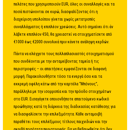
πελάτες που χρησιμοποιούν EUR, όλες οι συναλλαγές και τα
ποσά πιστώνονται σε ευρώ, διασφαλίζοντας ότι η
διαχείριση υπολοίπου γίνεται χωρίς μετατροπές
συναλλάγματος ή επιπλέον χρεώσεις. Αυτό σημαίνει ότι άν
λάβετε επιπλέον €50, θα χρειαστεί να στοιχηματίσετε από
€1000 έως €2000 συνολικά πριν κάνετε ανάληψη κερδών.
Πάντα να ελέγχετε τους πολλαπλασιαστές στοιχηματισμού
που συνδέονται με την ανταμείβοντας ταμεία ή τις
περιστροφές – οι απαιτήσεις εμφανίζονται σε διαφανή
μορφή. Παρακολουθήστε τόσο τα ενεργά όσο και τα
εκκρεμή οφέλη κάτω από την καρτέλα “Μπόνους”,
παράλληλα με την ισορροπία και την πρόοδο στοιχημάτων
στο EUR. Εισαγάγετε οποιονδήποτε απαιτούμενο κωδικό
προώθησης κατά τη διάρκεια της διαδικασίας κατάθεσης για
να διασφαλίσετε την επιλεξιμότητα. Κάθε ανταμοιβή
παραθέτει τους επιλέξιμους τίτλους παιχνιδιών και την
ακριβή ποσότητα περιστροφής. Για να βεβαιωθείτε ότι δεν