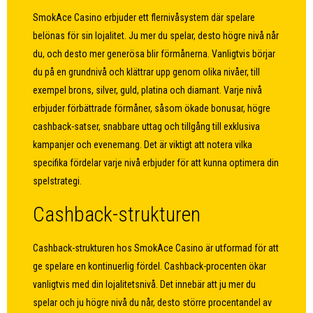
SmokAce Casino erbjuder ett flernivåsystem där spelare
belönas för sin lojalitet. Ju mer du spelar, desto högre nivå når
du, och desto mer generösa blir förmånerna. Vanligtvis börjar
du på en grundnivå och klättrar upp genom olika nivåer, till
exempel brons, silver, guld, platina och diamant. Varje nivå
erbjuder förbättrade förmåner, såsom ökade bonusar, högre
cashback-satser, snabbare uttag och tillgång till exklusiva
kampanjer och evenemang. Det är viktigt att notera vilka
specifika fördelar varje nivå erbjuder för att kunna optimera din
spelstrategi.
Cashback-strukturen
Cashback-strukturen hos SmokAce Casino är utformad för att
ge spelare en kontinuerlig fördel. Cashback-procenten ökar
vanligtvis med din lojalitetsnivå. Det innebär att ju mer du
spelar och ju högre nivå du når, desto större procentandel av