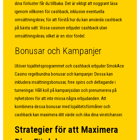
dina förluster får du tillbaka. Det är viktigt att noggrant läsa
igenom villkoren för cashback, inklusive eventuella
omsättningskrav, för att förstå hur du kan använda cashback
på bästa sätt. Vissa casinon erbjuder cashback utan
omsättningskrav, vilket är en stor fördel.
Bonusar och Kampanjer
Utöver lojalitetsprogrammet och cashback erbjuder SmokAce
Casino regelbundna bonusar och kampanjer. Dessa kan
inkludera insättningsbonusar, free spins och deltagande i
turneringar. Håll koll på kampanjsidan och prenumerera på
nyhetsbrev för att inte missa några erbjudanden. Att
kombinera dessa bonusar med lojalitetsförmåner och
cashback kan maximera ditt värde och öka dina vinstchanser.
Strategier för att Maximera