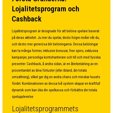
Lojalitetsprogram och
Cashback
Lojalitetsprogram är designade för att belöna spelare baserat
på deras aktivitet. Ju mer du spelar, desto högre nivåer når du,
och desto mer generösa blir belöningarna. Dessa belöningar
kan ta många former, inklusive bonusar, free spins, exklusiva
kampanjer, personliga kontohanterare och till och med fysiska
presenter. Cashback, å andra sidan, är en återbetalning av en
procentandel av dina förluster (eller ibland, din totala
omsättning), vilket ger dig en andra chans och minskar husets
fördel. Kombinationen av dessa två system skapar en kraftfull
dynamik som kan öka din spelkassa och förbättra din totala
spelupplevelse.
Lojalitetsprogrammets