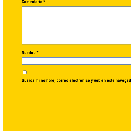
Comentario
*
Nombre
*
Guarda mi nombre, correo electrónico y web en este navegad