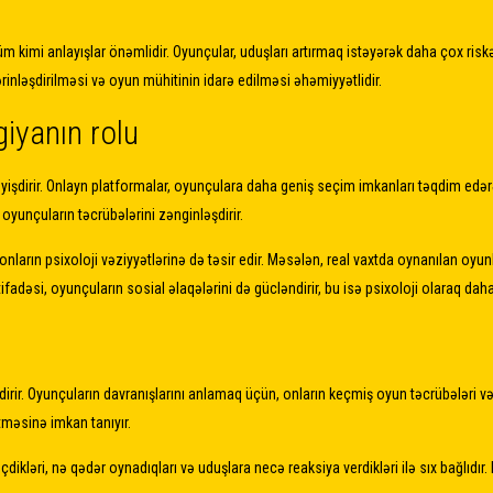
imi anlayışlar önəmlidir. Oyunçular, uduşları artırmaq istəyərək daha çox riskə gir
rinləşdirilməsi və oyun mühitinin idarə edilməsi əhəmiyyətlidir.
iyanın rolu
işdirir. Onlayn platformalar, oyunçulara daha geniş seçim imkanları təqdim edər
a oyunçuların təcrübələrini zənginləşdirir.
onların psixoloji vəziyyətlərinə də təsir edir. Məsələn, real vaxtda oynanılan oyu
adəsi, oyunçuların sosial əlaqələrini də gücləndirir, bu isə psixoloji olaraq dah
ir. Oyunçuların davranışlarını anlamaq üçün, onların keçmiş oyun təcrübələri və da
məsinə imkan tanıyır.
çdikləri, nə qədər oynadıqları və uduşlara necə reaksiya verdikləri ilə sıx bağlıd