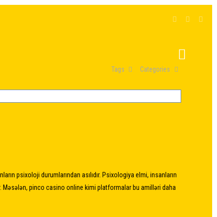
Tags
Categories
nların psixoloji durumlarından asılıdır. Psixologiya elmi, insanların
ır. Məsələn,
pinco casino online
kimi platformalar bu amilləri daha