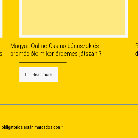
Magyar Online Casino bónuszok és
B
s
promóciók: mikor érdemes játszani?
d
Read more
 obligatorios están marcados con
*