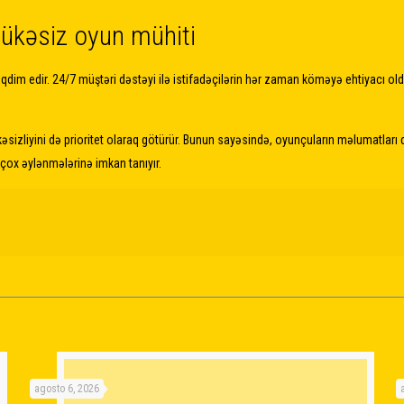
hlükəsiz oyun mühiti
dim edir. 24/7 müştəri dəstəyi ilə istifadəçilərin hər zaman köməyə ehtiyacı olduğu
əsizliyini də prioritet olaraq götürür. Bunun sayəsində, oyunçuların məlumatları 
çox əylənmələrinə imkan tanıyır.
agosto 6, 2026