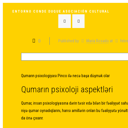
ENTORNO CONDE DUQUE ASOCIACIÓN CULTURAL
0
Published by
María Rosado
at
febr
Qumarın psixologiyası Pinco ilə necə başa düşmək olar
Qumarın psixoloji aspektləri
Qumar, insan psixologiyasına dərin təsir edə bilən bir fəaliyyət sahə
niyə qumar oynadıqlarını, hansı amillərin onları bu fəaliyyətə yönəlt
da önə çıxarır.