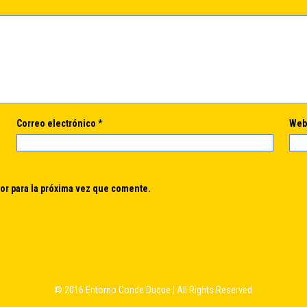
Correo electrónico
*
We
or para la próxima vez que comente.
© 2016 Entorno Conde Duque | All Rights Reserved