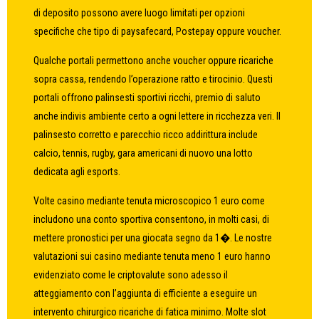
di deposito possono avere luogo limitati per opzioni
specifiche che tipo di paysafecard, Postepay oppure voucher.
Qualche portali permettono anche voucher oppure ricariche
sopra cassa, rendendo l’operazione ratto e tirocinio. Questi
portali offrono palinsesti sportivi ricchi, premio di saluto
anche indivis ambiente certo a ogni lettere in ricchezza veri. Il
palinsesto corretto e parecchio ricco addirittura include
calcio, tennis, rugby, gara americani di nuovo una lotto
dedicata agli esports.
Volte casino mediante tenuta microscopico 1 euro come
includono una conto sportiva consentono, in molti casi, di
mettere pronostici per una giocata segno da 1�. Le nostre
valutazioni sui casino mediante tenuta meno 1 euro hanno
evidenziato come le criptovalute sono adesso il
atteggiamento con l’aggiunta di efficiente a eseguire un
intervento chirurgico ricariche di fatica minimo. Molte slot