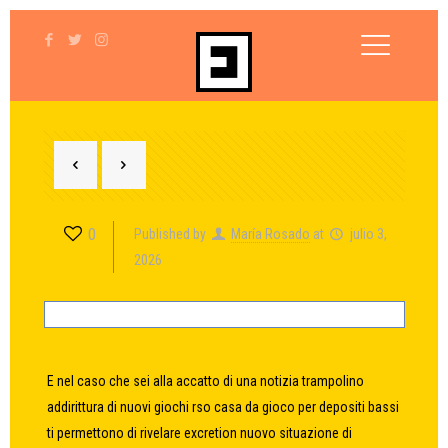
0
Published by
María Rosado
at
julio 3,
2026
E nel caso che sei alla accatto di una notizia trampolino
addirittura di nuovi giochi rso casa da gioco per depositi bassi
ti permettono di rivelare excretion nuovo situazione di