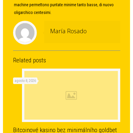
machine permettono puntate minime tanto basse, di nuovo
oligarchico centesimi.
María Rosado
Related posts
agosto 8, 2026
Bitcoinové kasino bez minimálního goldbet