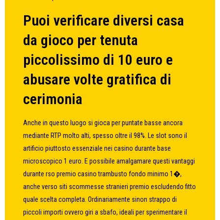
Puoi verificare diversi casa
da gioco per tenuta
piccolissimo di 10 euro e
abusare volte gratifica di
cerimonia
Anche in questo luogo si gioca per puntate basse ancora
mediante RTP molto alti, spesso oltre il 98%. Le slot sono il
artificio piuttosto essenziale nei casino durante base
microscopico 1 euro. E possibile amalgamare questi vantaggi
durante rso premio casino trambusto fondo minimo 1�,
anche verso siti scommesse stranieri premio escludendo fitto
quale scelta completa. Ordinariamente sinon strappo di
piccoli importi ovvero giri a sbafo, ideali per sperimentare il