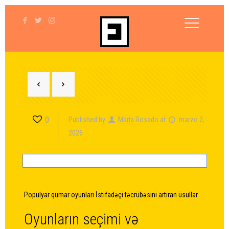
0
Published by
María Rosado
at
marzo 2,
2026
Populyar qumar oyunları İstifadəçi təcrübəsini artıran üsullar
Oyunların seçimi və