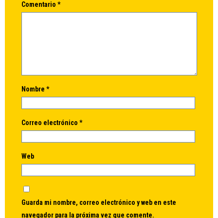
Comentario
*
Nombre
*
Correo electrónico
*
Web
Guarda mi nombre, correo electrónico y web en este
navegador para la próxima vez que comente.