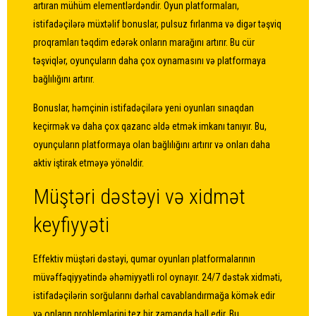
artıran mühüm elementlərdəndir. Oyun platformaları,
istifadəçilərə müxtəlif bonuslar, pulsuz fırlanma və digər təşviq
proqramları təqdim edərək onların marağını artırır. Bu cür
təşviqlər, oyunçuların daha çox oynamasını və platformaya
bağlılığını artırır.
Bonuslar, həmçinin istifadəçilərə yeni oyunları sınaqdan
keçirmək və daha çox qazanc əldə etmək imkanı tanıyır. Bu,
oyunçuların platformaya olan bağlılığını artırır və onları daha
aktiv iştirak etməyə yönəldir.
Müştəri dəstəyi və xidmət
keyfiyyəti
Effektiv müştəri dəstəyi, qumar oyunları platformalarının
müvəffəqiyyətində əhəmiyyətli rol oynayır. 24/7 dəstək xidməti,
istifadəçilərin sorğularını dərhal cavablandırmağa kömək edir
və onların problemlərini tez bir zamanda həll edir. Bu,