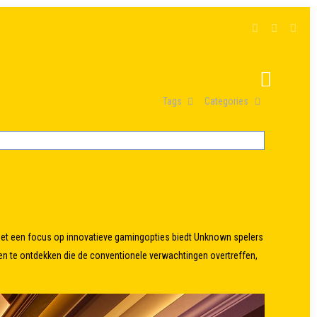
Tags
Categories
Met een focus op innovatieve gamingopties biedt Unknown spelers
ngen te ontdekken die de conventionele verwachtingen overtreffen,