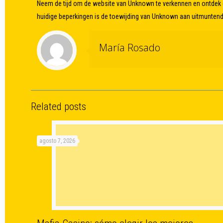
Neem de tijd om de website van Unknown te verkennen en ontdek d
huidige beperkingen is de toewijding van Unknown aan uitmuntendhe
María Rosado
Related posts
agosto 7, 2026