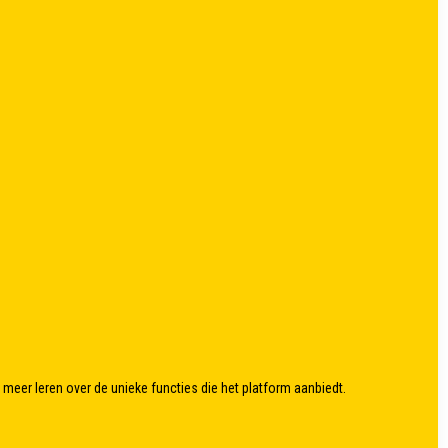
eer leren over de unieke functies die het platform aanbiedt.