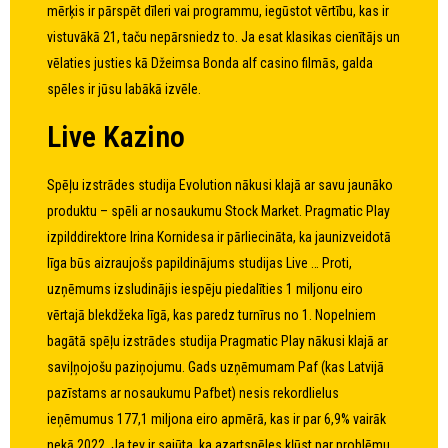
mērķis ir pārspēt dīleri vai programmu, iegūstot vērtību, kas ir
vistuvākā 21, taču nepārsniedz to. Ja esat klasikas cienītājs un
vēlaties justies kā Džeimsa Bonda
alf casino
filmās, galda
spēles ir jūsu labākā izvēle.
Live Kazino
Spēļu izstrādes studija Evolution nākusi klajā ar savu jaunāko
produktu – spēli ar nosaukumu Stock Market. Pragmatic Play
izpilddirektore Irina Kornidesa ir pārliecināta, ka jaunizveidotā
līga būs aizraujošs papildinājums studijas Live … Proti,
uzņēmums izsludinājis iespēju piedalīties 1 miljonu eiro
vērtajā blekdžeka līgā, kas paredz turnīrus no 1. Nopelniem
bagātā spēļu izstrādes studija Pragmatic Play nākusi klajā ar
saviļņojošu paziņojumu. Gads uzņēmumam Paf (kas Latvijā
pazīstams ar nosaukumu Pafbet) nesis rekordlielus
ieņēmumus 177,1 miljona eiro apmērā, kas ir par 6,9% vairāk
nekā 2022. Ja tev ir sajūta, ka azartspēles kļūst par problēmu,