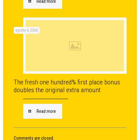
Read more
agosto 6, 2026
The fresh one hundred% first place bonus
doubles the original extra amount
Read more
Comments are closed.