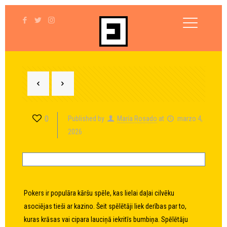
0
Published by
María Rosado
at
marzo 4,
2026
Pokers ir populāra kāršu spēle, kas lielai daļai cilvēku
asociējas tieši ar kazino. Šeit spēlētāji liek derības par to,
kuras krāsas vai cipara lauciņā iekritīs bumbiņa. Spēlētāju