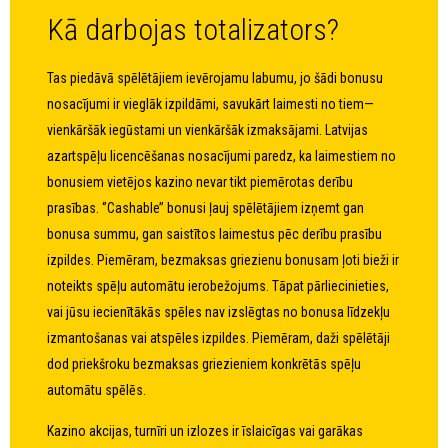
Kā darbojas totalizators?
Tas piedāvā spēlētājiem ievērojamu labumu, jo šādi bonusu
nosacījumi ir vieglāk izpildāmi, savukārt laimesti no tiem—
vienkāršāk iegūstami un vienkāršāk izmaksājami. Latvijas
azartspēļu licencēšanas nosacījumi paredz, ka laimestiem no
bonusiem vietējos kazino nevar tikt piemērotas derību
prasības. ‘’Cashable’’ bonusi ļauj spēlētājiem izņemt gan
bonusa summu, gan saistītos laimestus pēc derību prasību
izpildes. Piemēram, bezmaksas griezienu bonusam ļoti bieži ir
noteikts spēļu automātu ierobežojums. Tāpat pārliecinieties,
vai jūsu iecienītākās spēles nav izslēgtas no bonusa līdzekļu
izmantošanas vai atspēles izpildes. Piemēram, daži spēlētāji
dod priekšroku bezmaksas griezieniem konkrētās spēļu
automātu spēlēs.
Kazino akcijas, turnīri un izlozes ir īslaicīgas vai garākas