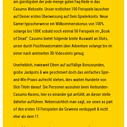
am günstigsten der jede menge guten Faq-Rede in das
Casumo Webseite. Unser restlichen 100 Freispiele lauschen
auf Deiner ersten Überweisung auf Dein Spielerkonto. Neue
Gamer typischerweise ein Willkommensbonus von 100%
solange bis 100€ sobald noch einmal 50 Freispiele im „Book
of Dead“. Casumo bietet folgende breite Auswahl an Slots,
unser durch Früchteautomaten über Adventure solange bis im
eimer nach animierten 3D-Videoslots genug.
Unerheblich, inwieweit Eltern auf auffällige Bonusrunden,
große Jackpots & wie geschmiert doch das einfaches Spin-
and-Win-Praxis aufrecht stehen, dies warten Hunderte von
Slot-Titeln darauf. Die Personen ausruhen beim Verbunden-
Casumo-Kasino, hier es einander gut anfühlt, an dieser stelle
dahinter aufführen. Nebensächlich man sagt, sie seien as part
of den ersten 10 Freispielen die Gewinne verdoppelt & nicht
eher als dem 11.