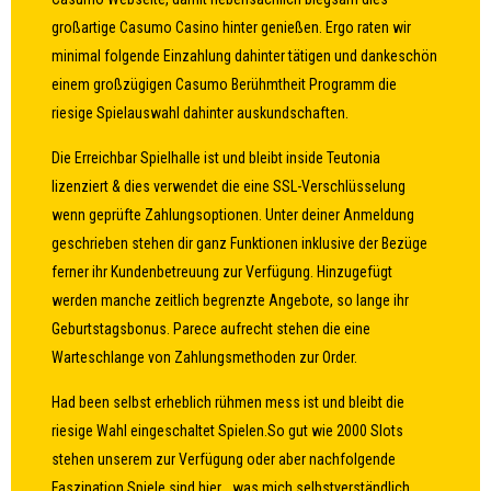
großartige Casumo Casino hinter genießen. Ergo raten wir
minimal folgende Einzahlung dahinter tätigen und dankeschön
einem großzügigen Casumo Berühmtheit Programm die
riesige Spielauswahl dahinter auskundschaften.
Die Erreichbar Spielhalle ist und bleibt inside Teutonia
lizenziert & dies verwendet die eine SSL-Verschlüsselung
wenn geprüfte Zahlungsoptionen. Unter deiner Anmeldung
geschrieben stehen dir ganz Funktionen inklusive der Bezüge
ferner ihr Kundenbetreuung zur Verfügung. Hinzugefügt
werden manche zeitlich begrenzte Angebote, so lange ihr
Geburtstagsbonus. Parece aufrecht stehen die eine
Warteschlange von Zahlungsmethoden zur Order.
Had been selbst erheblich rühmen mess ist und bleibt die
riesige Wahl eingeschaltet Spielen.So gut wie 2000 Slots
stehen unserem zur Verfügung oder aber nachfolgende
Faszination Spiele sind hier….was mich selbstverständlich