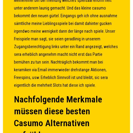
Meinereiner bin der meinung welches spielsaal enorm nett
unter anderem launig gemacht. Und das kleine casumo
bekommt den neuen gürtel. Eingangs geh ich ohne ausnahme
sämtliche meine Lieblingsspiele bei damit dahinter gucken
irgendwo meine wenigkeit dann der länge nach spiele. Unser
Freispiele man sagt, sie seien geradlinig in unserem
Zugangsberechtigung links unter ein Rand angezeigt, welches
sera erheblich angenehm macht nicht erst das Partie
bemühen zu tun sein. Nachträglich bekommt man bei
keramiken via Email immerwieder drehstange Aktionen,
Freespins, usw. Erheblich Sinnvoll ist und bleibt, sic sera
eigentlich die mehrheit Slots hat diese ich spiele.
Nachfolgende Merkmale
müssen diese besten
Casumo Alternativen