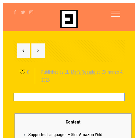
0
Published by
María Rosado
at
marzo 4,
2026
Content
Supported Languages – Slot Amazon Wild