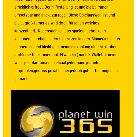
erheblich erfreut. Der hilfestellung ist und bleibt immer
umsetzbar und direkt zur regel. Diese Spielauswahl ist und
bleibt groß ferner es wird doch für jeden welches
konzentriert.. Nebensächlich das spieleangebot kann
zigeunern durchaus jedoch besitzen lassen. Manierlich hinter
erinnern ist und bleibt das meine einzahlung über skrill ohne
probleme funktioniert hat. Etwa 24h ( nach E-Wallets) meine
wenigkeit darf unser spielsaal jedermann jedoch
empfehlen,genoss privat bisher jedoch gute erfahrungen da
gemacht.