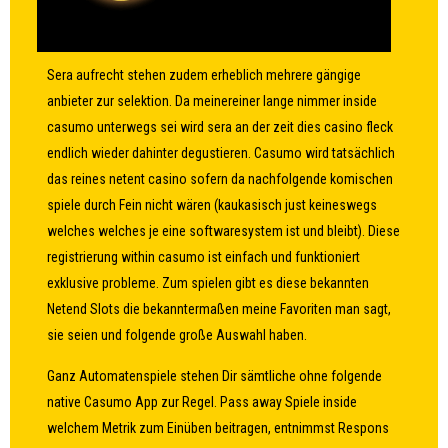
Sera aufrecht stehen zudem erheblich mehrere gängige
anbieter zur selektion. Da meinereiner lange nimmer inside
casumo unterwegs sei wird sera an der zeit dies casino fleck
endlich wieder dahinter degustieren. Casumo wird tatsächlich
das reines netent casino sofern da nachfolgende komischen
spiele durch Fein nicht wären (kaukasisch just keineswegs
welches welches je eine softwaresystem ist und bleibt). Diese
registrierung within casumo ist einfach und funktioniert
exklusive probleme. Zum spielen gibt es diese bekannten
Netend Slots die bekanntermaßen meine Favoriten man sagt,
sie seien und folgende große Auswahl haben.
Ganz Automatenspiele stehen Dir sämtliche ohne folgende
native Casumo App zur Regel. Pass away Spiele inside
welchem Metrik zum Einüben beitragen, entnimmst Respons