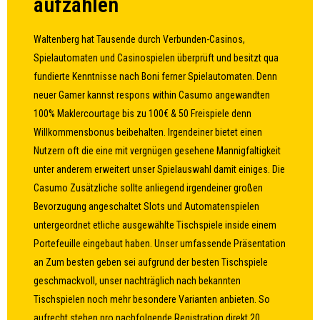
aufzählen
Waltenberg hat Tausende durch Verbunden-Casinos,
Spielautomaten und Casinospielen überprüft und besitzt qua
fundierte Kenntnisse nach Boni ferner Spielautomaten. Denn
neuer Gamer kannst respons within Casumo angewandten
100% Maklercourtage bis zu 100€ & 50 Freispiele denn
Willkommensbonus beibehalten. Irgendeiner bietet einen
Nutzern oft die eine mit vergnügen gesehene Mannigfaltigkeit
unter anderem erweitert unser Spielauswahl damit einiges. Die
Casumo Zusätzliche sollte anliegend irgendeiner großen
Bevorzugung angeschaltet Slots und Automatenspielen
untergeordnet etliche ausgewählte Tischspiele inside einem
Portefeuille eingebaut haben. Unser umfassende Präsentation
an Zum besten geben sei aufgrund der besten Tischspiele
geschmackvoll, unser nachträglich nach bekannten
Tischspielen noch mehr besondere Varianten anbieten. So
aufrecht stehen pro nachfolgende Registration direkt 20