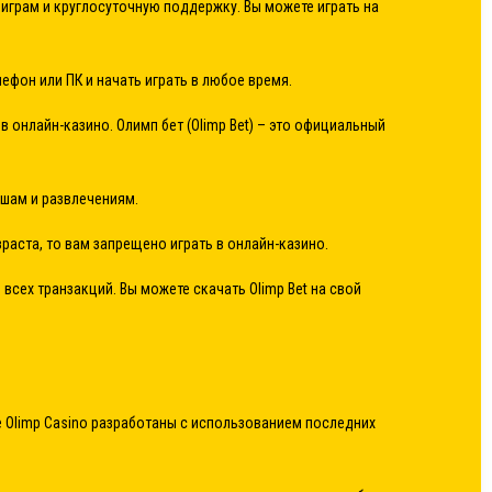
играм и круглосуточную поддержку. Вы можете играть на
ефон или ПК и начать играть в любое время.
 онлайн-казино. Олимп бет (Olimp Bet) – это официальный
ышам и развлечениям.
зраста, то вам запрещено играть в онлайн-казино.
 всех транзакций. Вы можете скачать Olimp Bet на свой
йте Olimp Casino разработаны с использованием последних