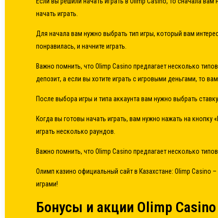
Если вы решили начать играть в Olimp Casino, то сначала вам
начать играть.
Для начала вам нужно выбрать тип игры, который вам интересе
понравилась, и начните играть.
Важно помнить, что Olimp Casino предлагает несколько типов
депозит, а если вы хотите играть с игровыми деньгами, то ва
После выбора игры и типа аккаунта вам нужно выбрать ставку.
Когда вы готовы начать играть, вам нужно нажать на кнопку 
играть несколько раундов.
Важно помнить, что Olimp Casino предлагает несколько типов
Олимп казино официальный сайт в Казахстане: Olimp Casino –
играми!
Бонусы и акции Olimp Casino