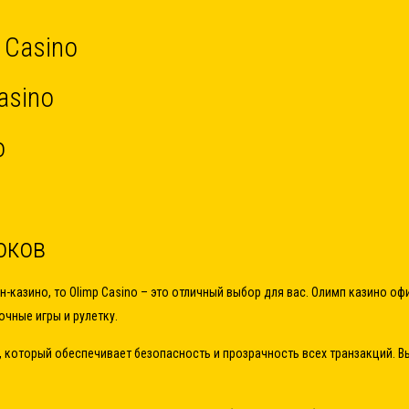
 Casino
asino
o
оков
-казино, то Olimp Casino – это отличный выбор для вас. Олимп казино оф
очные игры и рулетку.
no, который обеспечивает безопасность и прозрачность всех транзакций. В