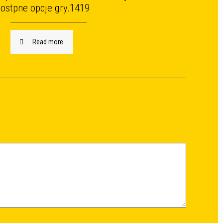
dostpne opcje gry.1419
Read more
b