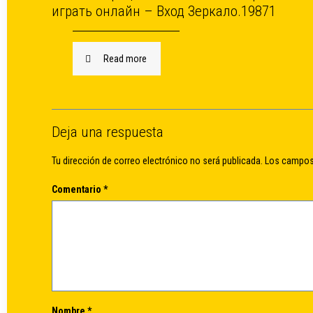
играть онлайн – Вход Зеркало.19871
Read more
Deja una respuesta
Tu dirección de correo electrónico no será publicada.
Los campos
Comentario
*
Nombre
*