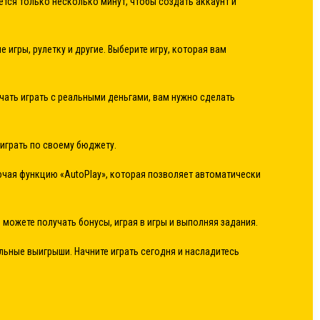
уется только несколько минут, чтобы создать аккаунт и
 игры, рулетку и другие. Выберите игру, которая вам
ачать играть с реальными деньгами, вам нужно сделать
 играть по своему бюджету.
ключая функцию «AutoPlay», которая позволяет автоматически
 можете получать бонусы, играя в игры и выполняя задания.
альные выигрыши. Начните играть сегодня и насладитесь