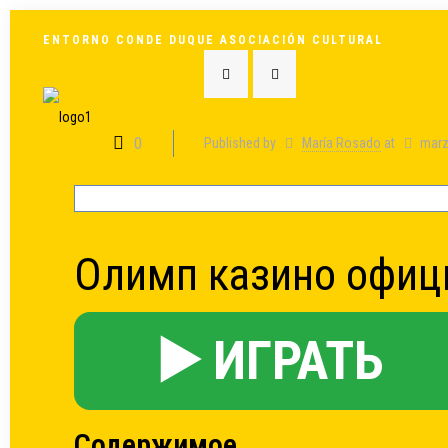
ENTORNO CONDE DUQUE ASOCIACIÓN CULTURAL
0
Published by
María Rosado
at
marz
Олимп казино офици
▶️ ИГРАТЬ
Содержимое