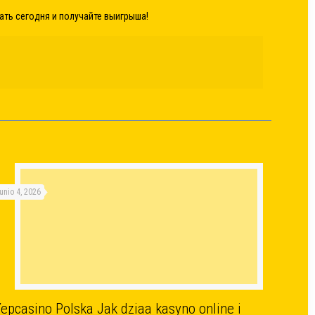
ать сегодня и получайте выигрыша!
junio 4, 2026
epcasino Polska Jak dziaa kasyno online i