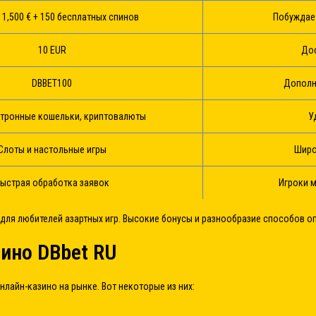
 1,500 € + 150 бесплатных спинов
Побуждает
10 EUR
Дос
DBBET100
Дополн
ектронные кошельки, криптовалюты
У
Слоты и настольные игры
Широ
ыстрая обработка заявок
Игроки м
для любителей азартных игр. Высокие бонусы и разнообразие способов о
ино DBbet RU
лайн-казино на рынке. Вот некоторые из них: