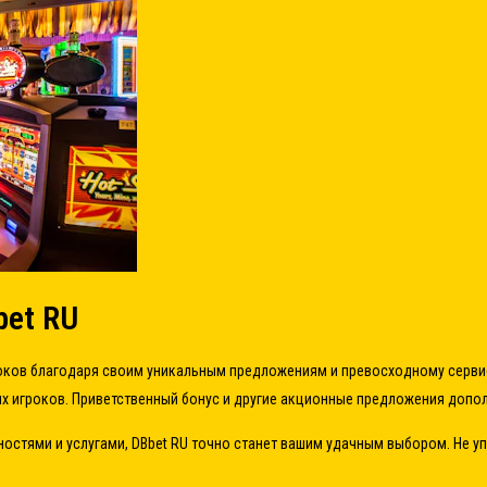
bet RU
роков благодаря своим уникальным предложениям и превосходному серви
 игроков. Приветственный бонус и другие акционные предложения дополн
остями и услугами, DBbet RU точно станет вашим удачным выбором. Не уп