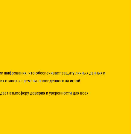
ии шифрования, что обеспечивает защиту личных данных и
х ставок и времени, проведенного за игрой.
дает атмосферу доверия и уверенности для всех