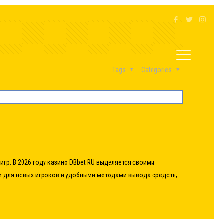
Tags
Categories
гр. В 2026 году казино DBbet RU выделяется своими
 для новых игроков и удобными методами вывода средств,