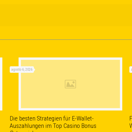
agosto 6, 2026
Die besten Strategien für E-Wallet-
Auszahlungen im Top Casino Bonus
W