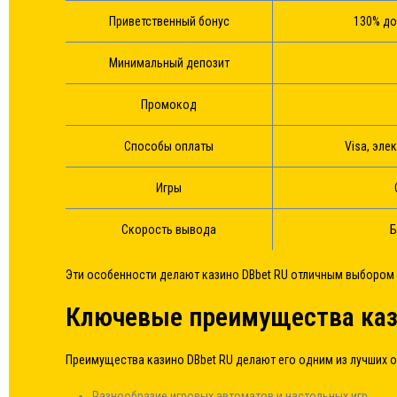
Приветственный бонус
130% до
Минимальный депозит
Промокод
Способы оплаты
Visa, эл
Игры
Скорость вывода
Б
Эти особенности делают казино DBbet RU отличным выбором 
Ключевые преимущества каз
Преимущества казино DBbet RU делают его одним из лучших он
Разнообразие игровых автоматов и настольных игр.