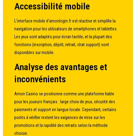
Accessibilité mobile
L’interface mobile d’amonlogin.fr est réactive et simplifie la
navigation pour les utilisateurs de smartphones et tablettes.
Les jeux sont adaptés pour écran tactile, et la plupart des
fonctions (inscription, dépôt, retrait, chat support) sont
disponibles sur mobile.
Analyse des avantages et
inconvénients
Amon Casino se positionne comme une plateforme fiable
pour les joueurs français : large choix de jeux, sécurité des
paiements et support en langue locale. Cependant, certains
points à vérifier restent les exigences de mise sur les
promotions et la rapidité des retraits selon la méthode
choisie.