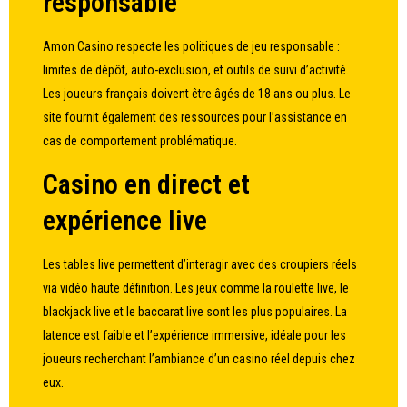
responsable
Amon Casino respecte les politiques de jeu responsable :
limites de dépôt, auto-exclusion, et outils de suivi d’activité.
Les joueurs français doivent être âgés de 18 ans ou plus. Le
site fournit également des ressources pour l’assistance en
cas de comportement problématique.
Casino en direct et
expérience live
Les tables live permettent d’interagir avec des croupiers réels
via vidéo haute définition. Les jeux comme la roulette live, le
blackjack live et le baccarat live sont les plus populaires. La
latence est faible et l’expérience immersive, idéale pour les
joueurs recherchant l’ambiance d’un casino réel depuis chez
eux.