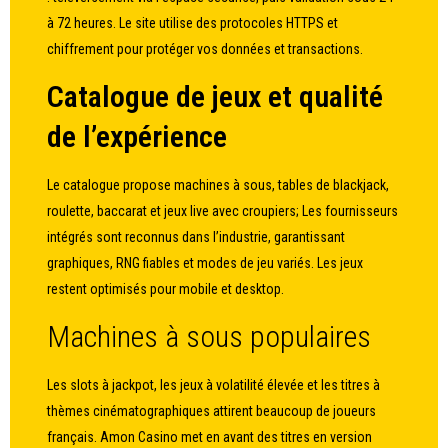
à 72 heures. Le site utilise des protocoles HTTPS et
chiffrement pour protéger vos données et transactions.
Catalogue de jeux et qualité
de l’expérience
Le catalogue propose machines à sous, tables de blackjack,
roulette, baccarat et jeux live avec croupiers; Les fournisseurs
intégrés sont reconnus dans l’industrie, garantissant
graphiques, RNG fiables et modes de jeu variés. Les jeux
restent optimisés pour mobile et desktop.
Machines à sous populaires
Les slots à jackpot, les jeux à volatilité élevée et les titres à
thèmes cinématographiques attirent beaucoup de joueurs
français. Amon Casino met en avant des titres en version