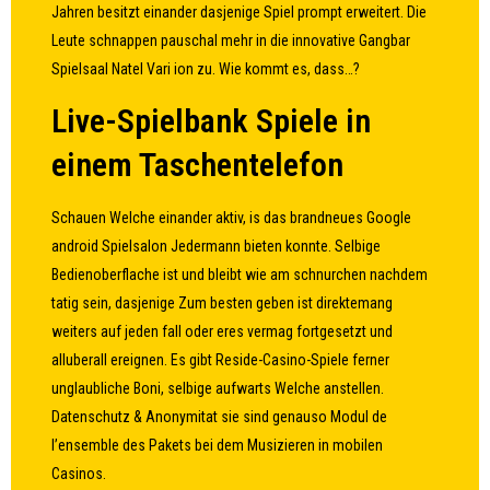
Jahren besitzt einander dasjenige Spiel prompt erweitert. Die
Leute schnappen pauschal mehr in die innovative Gangbar
Spielsaal Natel Vari ion zu. Wie kommt es, dass…?
Live-Spielbank Spiele in
einem Taschentelefon
Schauen Welche einander aktiv, is das brandneues Google
android Spielsalon Jedermann bieten konnte. Selbige
Bedienoberflache ist und bleibt wie am schnurchen nachdem
tatig sein, dasjenige Zum besten geben ist direktemang
weiters auf jeden fall oder eres vermag fortgesetzt und
alluberall ereignen. Es gibt Reside-Casino-Spiele ferner
unglaubliche Boni, selbige aufwarts Welche anstellen.
Datenschutz & Anonymitat sie sind genauso Modul de
l’ensemble des Pakets bei dem Musizieren in mobilen
Casinos.