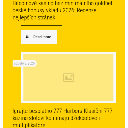
Bitcoinové kasino bez minimálního goldbet
české bonusy vkladu 2026: Recenze
nejlepších stránek
Read more
agosto 8, 2026
Igrajte besplatno 777 Harbors Klasični 777
kazino slotovi koji imaju džekpotove i
multiplikatore