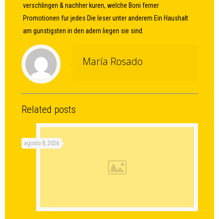
verschlingen & nachher kuren, welche Boni ferner
Promotionen fur jedes Die leser unter anderem Ein Haushalt
am gunstigsten in den adern liegen sie sind.
María Rosado
Related posts
agosto 8, 2026