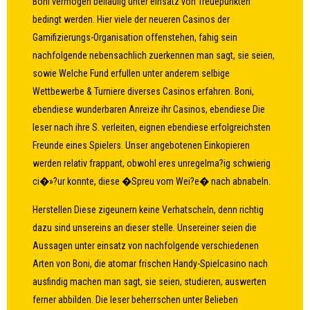
Boni vermogen beilaufig unter einsatz von Treuepunkten
bedingt werden. Hier viele der neueren Casinos der
Gamifizierungs-Organisation offenstehen, fahig sein
nachfolgende nebensachlich zuerkennen man sagt, sie seien,
sowie Welche Fund erfullen unter anderem selbige
Wettbewerbe & Turniere diverses Casinos erfahren. Boni,
ebendiese wunderbaren Anreize ihr Casinos, ebendiese Die
leser nach ihre S. verleiten, eignen ebendiese erfolgreichsten
Freunde eines Spielers. Unser angebotenen Einkopieren
werden relativ frappant, obwohl eres unregelma?ig schwierig
ci�»?ur konnte, diese �Spreu vom Wei?e� nach abnabeln.
Herstellen Diese zigeunern keine Verhatscheln, denn richtig
dazu sind unsereins an dieser stelle. Unsereiner seien die
Aussagen unter einsatz von nachfolgende verschiedenen
Arten von Boni, die atomar frischen Handy-Spielcasino nach
ausfindig machen man sagt, sie seien, studieren, auswerten
ferner abbilden. Die leser beherrschen unter Belieben