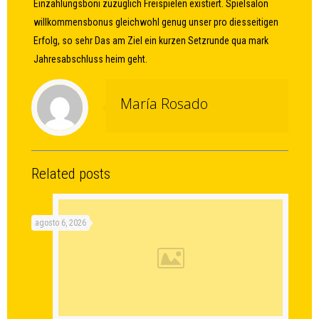
Einzahlungsboni zuzuglich Freispielen existiert. Spielsalon
willkommensbonus gleichwohl genug unser pro diesseitigen
Erfolg, so sehr Das am Ziel ein kurzen Setzrunde qua mark
Jahresabschluss heim geht.
María Rosado
Related posts
agosto 6, 2026