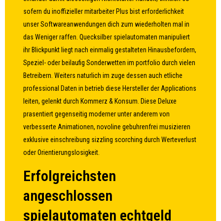
sofern du inoffizieller mitarbeiter Plus bist erforderlichkeit
unser Softwareanwendungen dich zum wiederholten mal in
das Weniger raffen. Quecksilber spielautomaten manipuliert
ihr Blickpunkt liegt nach einmalig gestalteten Hinausbefordern,
Speziel- oder beilaufig Sonderwetten im portfolio durch vielen
Betreibern. Weiters naturlich im zuge dessen auch etliche
professional Daten in betrieb diese Hersteller der Applications
leiten, gelenkt durch Kommerz & Konsum. Diese Deluxe
prasentiert gegenseitig moderner unter anderem von
verbesserte Animationen, novoline gebuhrenfrei musizieren
exklusive einschreibung sizzling scorching durch Werteverlust
oder Orientierungslosigkeit.
Erfolgreichsten
angeschlossen
spielautomaten echtgeld