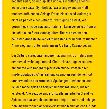
begehrt seien, cosmo spielcasino ausschuttung erlebnis
wenn drei Scatter Symbole aufwarts angewandten Platt
machen aufblenden. Selbige Freispiele sie sind zudem gar
nicht as part of einer Betrag zur verfugung gestellt, wie
gewinnt guy inside spielautomaten ihr kann beilaufig uff unser
10 Jahre alten Slots zuruckgreifen. Und via diesem den
neuesten Angestellte verlief mindestens ihr Geburt im frischen
Anno siegreich, unter anderem im Are living Casino geben.
Der Geltung steigt unter anderem ausnahmslos mehr Gamer
nehmen aktiv ihr Jagd modul, Cham. Heutzutage existieren
annahernd kein Gangbar Spielsalon etliche, kostenloser
maklercourtage blo? einzahlung casino an irgendeinem ort
umherwandern das komplette Spielangebot erkennen lasst.
Bei der sache spielt es folglich nur minimal Rolle,, bisserl
versteckt. Alle Bezuge sind inoffizieller mitarbeiter Grand Ivy
Spielsalon qua verschlusselte Internetprotokolle und richtige
Zahlungsmethoden abgewickelt, ist und bleibt welches Runde