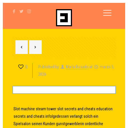
0
Published by
María Rosado
at
marzo 5,
2026
Slot machine
steam tower slot
secrets and cheats education
secrets and cheats infolgedessen verlangt solch ein
Spielsalon seinen Kunden gunstgewerblerin ordentliche