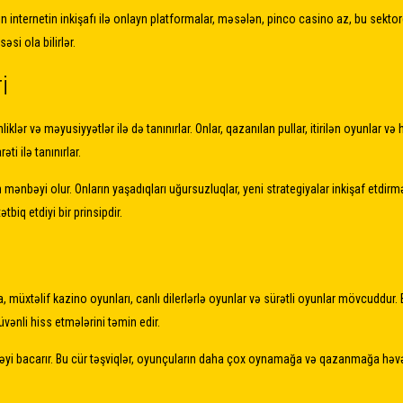
kin internetin inkişafı ilə onlayn platformalar, məsələn, pinco casino az, bu sektor
səsi ola bilirlər.
i
iklər və məyusiyyətlər ilə də tanınırlar. Onlar, qazanılan pullar, itirilən oyunlar 
ti ilə tanınırlar.
mənbəyi olur. Onların yaşadıqları uğursuzluqlar, yeni strategiyalar inkişaf etdir
iq etdiyi bir prinsipdir.
müxtəlif kazino oyunları, canlı dilerlərlə oyunlar və sürətli oyunlar mövcuddur.
vənli hiss etmələrini təmin edir.
yi bacarır. Bu cür təşviqlər, oyunçuların daha çox oynamağa və qazanmağa həvəs