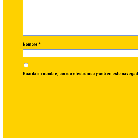
Nombre
*
Guarda mi nombre, correo electrónico y web en este navegad