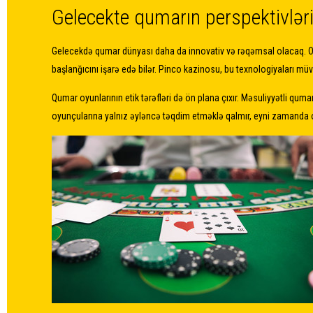
Gelecekte qumarın perspektivlər
Gelecekdə qumar dünyası daha da innovativ və rəqəmsal olacaq. Onlayn
başlanğıcını işarə edə bilər. Pinco kazinosu, bu texnologiyaları mü
Qumar oyunlarının etik tərəfləri də ön plana çıxır. Məsuliyyətli q
oyunçularına yalnız əyləncə təqdim etməklə qalmır, eyni zamanda on