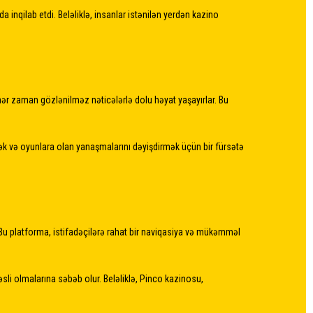
da inqilab etdi. Beləliklə, insanlar istənilən yerdən kazino
və hər zaman gözlənilməz nəticələrlə dolu həyat yaşayırlar. Bu
mək və oyunlara olan yanaşmalarını dəyişdirmək üçün bir fürsətə
 Bu platforma, istifadəçilərə rahat bir naviqasiya və mükəmməl
li olmalarına səbəb olur. Beləliklə, Pinco kazinosu,