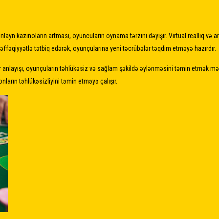
i
 kazinoların artması, oyuncuların oynama tərzini dəyişir. Virtual reallıq və artı
vəffəqiyyətlə tətbiq edərək, oyunçularına yeni təcrübələr təqdim etməyə hazırdır.
umar anlayışı, oyunçuların təhlükəsiz və sağlam şəkildə əylənməsini təmin etmək 
ların təhlükəsizliyini təmin etməyə çalışır.