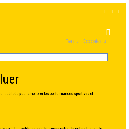
Tags
Categories
luer
ent utilisés pour améliorer les performances sportives et
fets de la testostérone, une hormone naturelle présente dans le