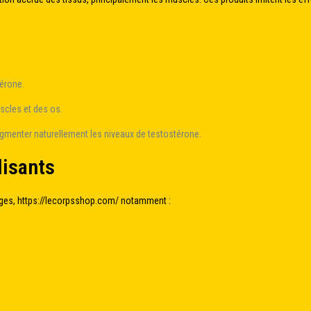
térone.
scles et des os.
gmenter naturellement les niveaux de testostérone.
lisants
ages,
https://lecorpsshop.com/
notamment :