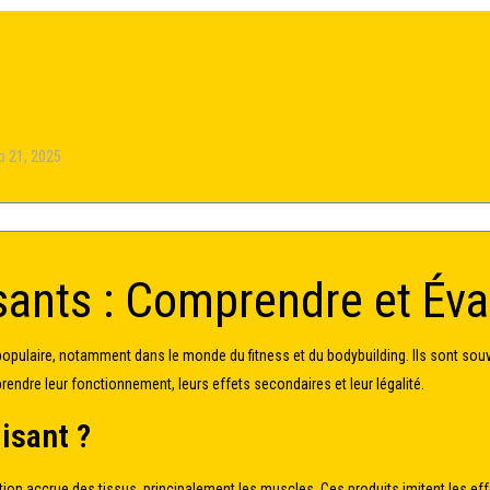
o 21, 2025
sants : Comprendre et Éva
opulaire, notamment dans le monde du fitness et du bodybuilding. Ils sont souv
endre leur fonctionnement, leurs effets secondaires et leur légalité.
isant ?
tion accrue des tissus, principalement les muscles. Ces produits imitent les ef