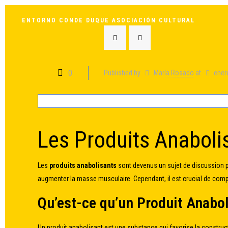
ENTORNO CONDE DUQUE ASOCIACIÓN CULTURAL
0
Published by
María Rosado
at
ener
Les Produits Anaboli
Les
produits anabolisants
sont devenus un sujet de discussion p
augmenter la masse musculaire. Cependant, il est crucial de compr
Qu’est-ce qu’un Produit Anabol
Un produit anabolisant est une substance qui favorise la construc