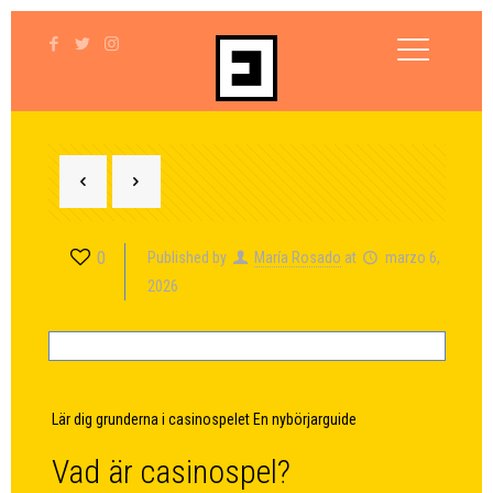
0
Published by
María Rosado
at
marzo 6,
2026
Lär dig grunderna i casinospelet En nybörjarguide
Vad är casinospel?