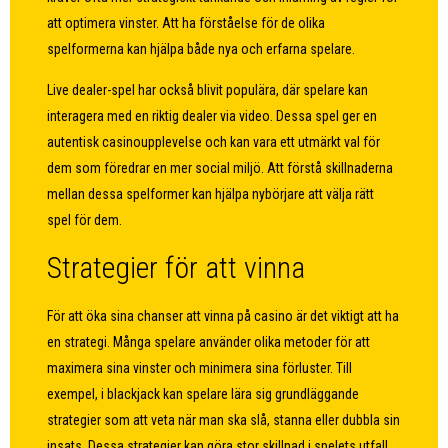
att optimera vinster. Att ha förståelse för de olika
spelformerna kan hjälpa både nya och erfarna spelare.
Live dealer-spel har också blivit populära, där spelare kan
interagera med en riktig dealer via video. Dessa spel ger en
autentisk casinoupplevelse och kan vara ett utmärkt val för
dem som föredrar en mer social miljö. Att förstå skillnaderna
mellan dessa spelformer kan hjälpa nybörjare att välja rätt
spel för dem.
Strategier för att vinna
För att öka sina chanser att vinna på casino är det viktigt att ha
en strategi. Många spelare använder olika metoder för att
maximera sina vinster och minimera sina förluster. Till
exempel, i blackjack kan spelare lära sig grundläggande
strategier som att veta när man ska slå, stanna eller dubbla sin
insats. Dessa strategier kan göra stor skillnad i spelets utfall,