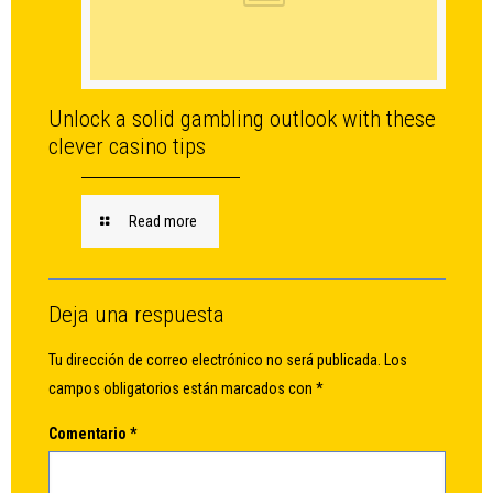
Unlock a solid gambling outlook with these
clever casino tips
Read more
Deja una respuesta
Tu dirección de correo electrónico no será publicada.
Los
campos obligatorios están marcados con
*
Comentario
*