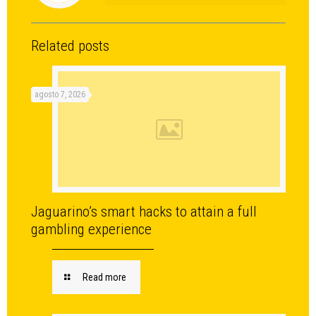
Related posts
agosto 7, 2026
Jaguarino’s smart hacks to attain a full
gambling experience
Read more