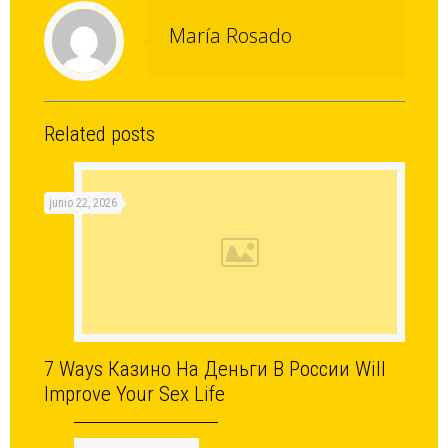
María Rosado
Related posts
junio 22, 2026
7 Ways Казино На Деньги В России Will
Improve Your Sex Life