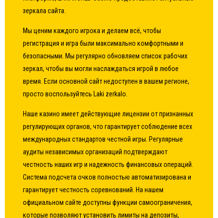
зеркала сайта.
Мы ценим каждого игрока и делаем всё, чтобы
регистрация и игра были максимально комфортными и
безопасными. Мы регулярно обновляем список рабочих
зеркал, чтобы вы могли наслаждаться игрой в любое
время. Если основной сайт недоступен в вашем регионе,
просто воспользуйтесь Laki zerkalo.
Наше казино имеет действующие лицензии от признанных
регулирующих органов, что гарантирует соблюдение всех
международных стандартов честной игры. Регулярные
аудиты независимых организаций подтверждают
честность наших игр и надежность финансовых операций.
Система подсчета очков полностью автоматизирована и
гарантирует честность соревнований. На нашем
официальном сайте доступны функции самоограничения,
которые позволяют установить лимиты на депозиты,