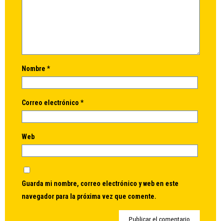
Nombre
*
Correo electrónico
*
Web
Guarda mi nombre, correo electrónico y web en este
navegador para la próxima vez que comente.