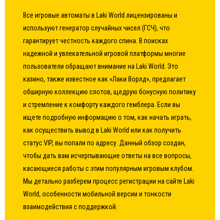
Все игровые автоматы в Laki World лицензированы и
используют генератор случайных чисел (ГСЧ), что
гарантирует честность каждого спина. В поисках
надежной и увлекательной игровой платформы многие
пользователи обращают внимание на Laki World. Это
казино, также известное как «Лаки Ворлд», предлагает
обширную коллекцию слотов, щедрую бонусную политику
и стремление к комфорту каждого гемблера. Если вы
ищете подробную информацию о том, как начать играть,
как осуществить вывод в Laki World или как получить
статус VIP, вы попали по адресу. Данный обзор создан,
чтобы дать вам исчерпывающие ответы на все вопросы,
касающиеся работы с этим популярным игровым клубом.
Мы детально разберем процесс регистрации на сайте Laki
World, особенности мобильной версии и тонкости
взаимодействия с поддержкой.