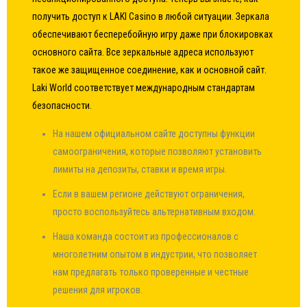
получить доступ к LAKI Casino в любой ситуации. Зеркала
обеспечивают бесперебойную игру даже при блокировках
основного сайта. Все зеркальные адреса используют
такое же защищенное соединение, как и основной сайт.
Laki World соответствует международным стандартам
безопасности.
На нашем официальном сайте доступны функции
самоограничения, которые позволяют установить
лимиты на депозиты, ставки и время игры.
Если в вашем регионе действуют ограничения,
просто воспользуйтесь альтернативным входом.
Наша команда состоит из профессионалов с
многолетним опытом в индустрии, что позволяет
нам предлагать только проверенные и честные
решения для игроков.