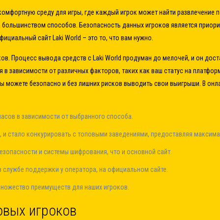
омфортную среду для игры, где каждый игрок может найти развлечение по 
 большинством способов. Безопасность данных игроков является приорите
ициальный сайт Laki World – это то, что вам нужно.
в. Процесс вывода средств с Laki World продуман до мелочей, и он дост
 в зависимости от различных факторов, таких как ваш статус на платформ
вы можете безопасно и без лишних рисков выводить свои выигрыши. В онлай
часов в зависимости от выбранного способа.
ок, и стало конкурировать с топовыми заведениями, предоставляя максим
езопасности и системы шифрования, что и основной сайт.
 в службе поддержки у оператора, на официальном сайте.
множество преимуществ для наших игроков.
овых игроков