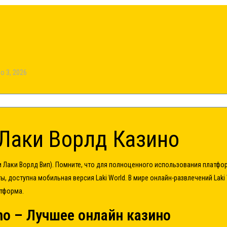
o 3, 2026
Лаки Ворлд Казино
или Лаки Ворлд Вип). Помните, что для полноценного использования плат
 доступна мобильная версия Laki World. В мире онлайн-развлечений Laki W
тформа.
no – Лучшее онлайн казино