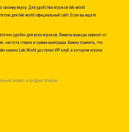
своему вкусу. Для удобства игроков laki world
том для laki world официальный сайт. Если вы ищете
аточно удобен для всех игроков. Лимиты вывода зависят от
е, частота ставок и сумма выигрыша. Важно помнить, что
н казино Laki World доступен VIP клуб, в котором игроки
альный сервис, и щедрые бонусы.