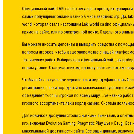
Официальный сайт LAKI casino регулярно проводит турниры и
самых популярных онлайн казино в мире азартных игр. Да, lak
world, которая стала настоящим
Laki world casino официальн
прямо на сайте, или по электронной почте. Отдельного внима
Вы можете вносить депозиты и выводить средства с помощью 
вопросы игроков, чтобы ваше знакомство с нашей платформо
технических работ. Выбирая наш официальный сайт, вы выбира
новом уровне. Став участником, вы получаете личного мене
Чтобы найти актуальное зеркало лаки ворлд официальный са
регистрации в лаки ворлд казино максимально упрощен и за
объединяет тысячи игроков по всему миру. Live-казино работ
игрового ассортимента лаки ворлд казино. Система лояльно
Для новичков доступны столы с низкими лимитами, а опытные
игр, включая Evolution Gaming, Pragmatic Play Live и Ezugi.
максимальной доступности сайта. Все ваши данные, включая 