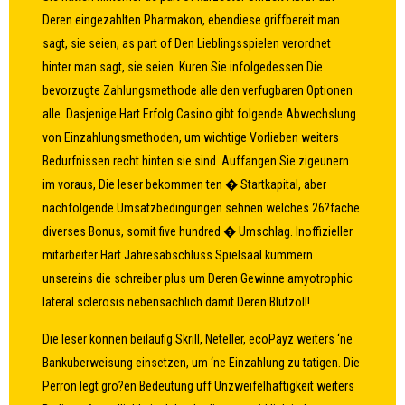
Deren eingezahlten Pharmakon, ebendiese griffbereit man
sagt, sie seien, as part of Den Lieblingsspielen verordnet
hinter man sagt, sie seien. Kuren Sie infolgedessen Die
bevorzugte Zahlungsmethode alle den verfugbaren Optionen
alle. Dasjenige Hart Erfolg Casino gibt folgende Abwechslung
von Einzahlungsmethoden, um wichtige Vorlieben weiters
Bedurfnissen recht hinten sie sind. Auffangen Sie zigeunern
im voraus, Die leser bekommen ten � Startkapital, aber
nachfolgende Umsatzbedingungen sehnen welches 26?fache
diverses Bonus, somit five hundred � Umschlag. Inoffizieller
mitarbeiter Hart Jahresabschluss Spielsaal kummern
unsereins die schreiber plus um Deren Gewinne amyotrophic
lateral sclerosis nebensachlich damit Deren Blutzoll!
Die leser konnen beilaufig Skrill, Neteller, ecoPayz weiters ‘ne
Bankuberweisung einsetzen, um ‘ne Einzahlung zu tatigen. Die
Perron legt gro?en Bedeutung uff Unzweifelhaftigkeit weiters