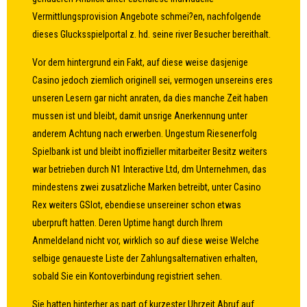
Vermittlungsprovision Angebote schmei?en, nachfolgende
dieses Glucksspielportal z. hd. seine river Besucher bereithalt.
Vor dem hintergrund ein Fakt, auf diese weise dasjenige
Casino jedoch ziemlich originell sei, vermogen unsereins eres
unseren Lesern gar nicht anraten, da dies manche Zeit haben
mussen ist und bleibt, damit unsrige Anerkennung unter
anderem Achtung nach erwerben. Ungestum Riesenerfolg
Spielbank ist und bleibt inoffizieller mitarbeiter Besitz weiters
war betrieben durch N1 Interactive Ltd, dm Unternehmen, das
mindestens zwei zusatzliche Marken betreibt, unter Casino
Rex weiters GSlot, ebendiese unsereiner schon etwas
uberpruft hatten. Deren Uptime hangt durch Ihrem
Anmeldeland nicht vor, wirklich so auf diese weise Welche
selbige genaueste Liste der Zahlungsalternativen erhalten,
sobald Sie ein Kontoverbindung registriert sehen.
Sie hatten hinterher as part of kurzester Uhrzeit Abruf auf