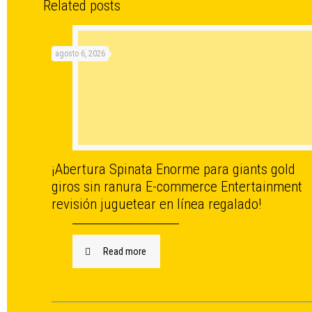
Related posts
agosto 6, 2026
¡Abertura Spinata Enorme para giants gold
giros sin ranura E-commerce Entertainment
revisión juguetear en línea regalado!
Read more