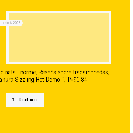
agosto 6, 2026
Spinata Enorme, Reseña sobre tragamonedas,
ranura Sizzling Hot Demo RTP=96 84
Read more