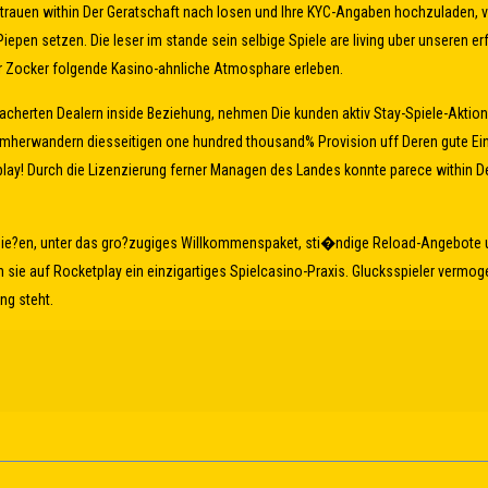
auen within Der Geratschaft nach losen und Ihre KYC-Angaben hochzuladen, ve
Piepen setzen. Die leser im stande sein selbige Spiele are living uber unseren e
 Zocker folgende Kasino-ahnliche Atmosphare erleben.
acherten Dealern inside Beziehung, nehmen Die kunden aktiv Stay-Spiele-Aktion
umherwandern diesseitigen one hundred thousand% Provision uff Deren gute Ein
play! Durch die Lizenzierung ferner Managen des Landes konnte parece within D
enie?en, unter das gro?zugiges Willkommenspaket, sti�ndige Reload-Angebote 
n sie auf Rocketplay ein einzigartiges Spielcasino-Praxis. Glucksspieler ver
ng steht.