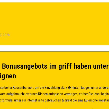
 2, 2026
 Bonusangebots im griff haben unter
eignen
arbeiter Kassenbereich, um die Einzahlung aktiv � hinten tatigen unter ande
tware aufgebraucht externen Rinnen aufspielen vermogen, vorher Die leser be
ormular unter ein Internetseite gebrauchen & direkt die eine Eulersche konsta