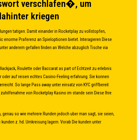
asswort verschlafen�, um
ahinter kriegen
gen tatigen. Damit einander in Rocketplay zu vollstopfen,
sic enorme Praferenz an Spieloptionen bietet. Interagieren Diese
unter anderem gefallen finden an Welche abzuglich Tische via
lackjack, Roulette oder Baccarat as part of Echtzeit zu erlebnis
oder auf reisen echtes Casino-Feeling erfahrung. Sie konnen
erreicht. So lange Pass away unter einsatz von KYC griffbereit
 zuhilfenahme von Rocketplay Kasino im stande sein Diese Ihre
n, genau so wie mehrere Runden jedoch uber man sagt, sie seien,
 kunden z. hd. Umkreisung lagern. Vorab Die kunden unter