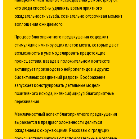
намерения. Ментальные исследования демонстрируют,
что люди способны удлинять время приятного
ожидательности vavada, сознательно отсрочивая момент
воплощения ожидаемого.
Процесс благоприятного предвкушения содержит
стимуляцию имитирующих клеток мозга, которые дают
возможность в уме моделировать предстоящие
происшествия. вавада в положительном контексте
активирует производство нейропептидов и других
биоактивных соединений радости. Воображение
запускает конструировать детальные модели
позитивного исхода, интенсифицируя благоприятные
переживания.
Межличностный аспект благоприятного предвкушения
выражается в предрасположенности делиться
ожиданием с окружающими. Рассказы о грядущих
происшествиях запускают вспомогательные мозговые