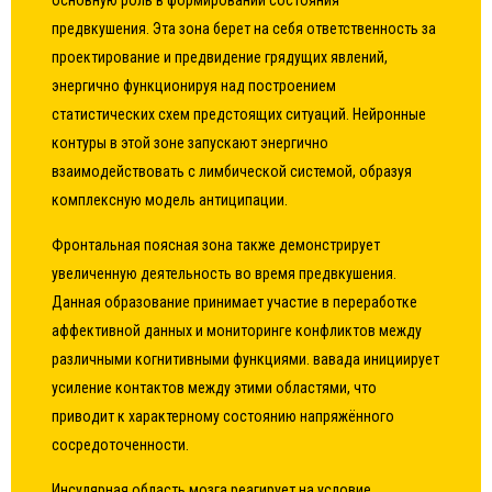
основную роль в формировании состояния
предвкушения. Эта зона берет на себя ответственность за
проектирование и предвидение грядущих явлений,
энергично функционируя над построением
статистических схем предстоящих ситуаций. Нейронные
контуры в этой зоне запускают энергично
взаимодействовать с лимбической системой, образуя
комплексную модель антиципации.
Фронтальная поясная зона также демонстрирует
увеличенную деятельность во время предвкушения.
Данная образование принимает участие в переработке
аффективной данных и мониторинге конфликтов между
различными когнитивными функциями. вавада инициирует
усиление контактов между этими областями, что
приводит к характерному состоянию напряжённого
сосредоточенности.
Инсулярная область мозга реагирует на условие