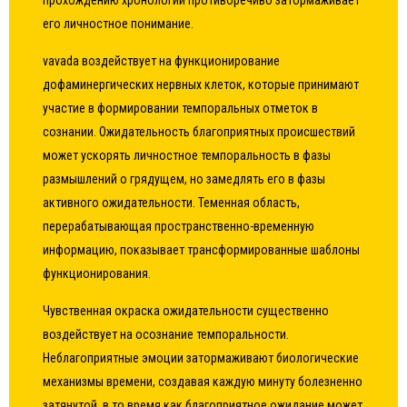
прохождению хронологии противоречиво затормаживает
его личностное понимание.
vavada воздействует на функционирование
дофаминергических нервных клеток, которые принимают
участие в формировании темпоральных отметок в
сознании. Ожидательность благоприятных происшествий
может ускорять личностное темпоральность в фазы
размышлений о грядущем, но замедлять его в фазы
активного ожидательности. Теменная область,
перерабатывающая пространственно-временную
информацию, показывает трансформированные шаблоны
функционирования.
Чувственная окраска ожидательности существенно
воздействует на осознание темпоральности.
Неблагоприятные эмоции затормаживают биологические
механизмы времени, создавая каждую минуту болезненно
затянутой, в то время как благоприятное ожидание может