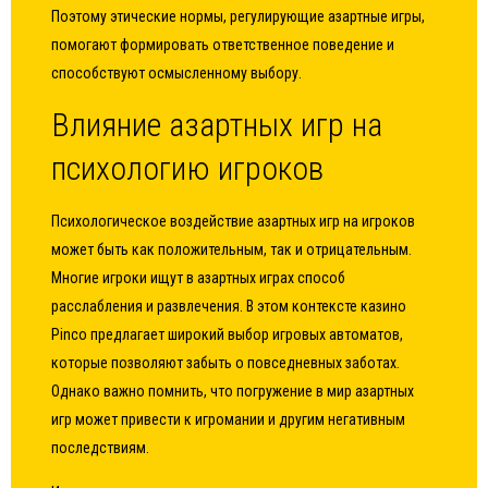
Поэтому этические нормы, регулирующие азартные игры,
помогают формировать ответственное поведение и
способствуют осмысленному выбору.
Влияние азартных игр на
психологию игроков
Психологическое воздействие азартных игр на игроков
может быть как положительным, так и отрицательным.
Многие игроки ищут в азартных играх способ
расслабления и развлечения. В этом контексте казино
Pinco предлагает широкий выбор игровых автоматов,
которые позволяют забыть о повседневных заботах.
Однако важно помнить, что погружение в мир азартных
игр может привести к игромании и другим негативным
последствиям.