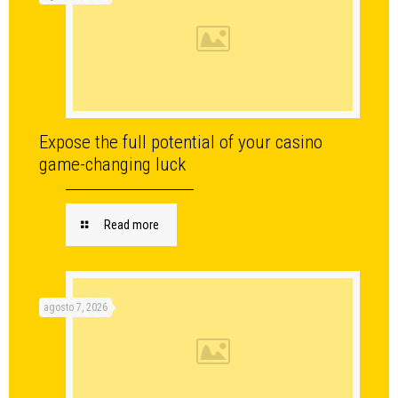
Expose the full potential of your casino
game-changing luck
Read more
agosto 7, 2026