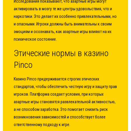
Исследования показывают, что азартные игры могут
активировать в мозгу те же центры удовольствия, что и
наркотики. Это делает их особенно привлекательными, но
и опасными. Игроки должны быть внимательны к своим
эмоциям и осознавать, как азартные игры влияют на их
психическое состояние.
Этические нормы в казино
Pinco
Казино Pinco придерживается строгих этических
стандартов, чтобы обеспечить честную игру и защиту прав
игроков. Платформа создает условия, при которых
азартные игры становятся развлекательной активностью,
а не способом заработка. Это помогает снизить риск
возникновения зависимостей и способствует более
ответственному подходу к игре.