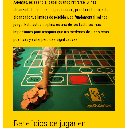
Además, es esencial saber cuándo retirarse. Si has
alcanzado tus metas de ganancias o, por el contrario, si has
alcanzado tus límites de pérdidas, es fundamental salir del
juego. Esta autodisciplina es uno de los factores más
importantes para asegurar que tus sesiones de juego sean
positivas y evitar pérdidas significativas.
Beneficios de jugar en