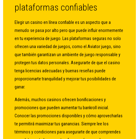
plataformas confiables
Elegir un casino en línea confiable es un aspecto que a
menudo se pasa por alto pero que puede influir enormemente
en tu experiencia de juego. Las plataformas seguras no solo
ofrecen una variedad de juegos, como el Aviator juego, sino
que también garantizan un ambiente de juego responsable y
protegen tus datos personales. Asegurarte de que el casino
tenga licencias adecuadas y buenas reseñas puede
proporcionarte tranquilidad y mejorar tus posibilidades de
ganar.
Además, muchos casinos ofrecen bonificaciones y
promociones que pueden aumentar tu bankroll inicial.
Conocer las promociones disponibles y cómo aprovecharlas
te permitirá maximizar tus ganancias. Siempre lee los
términos y condiciones para asegurarte de que comprendes