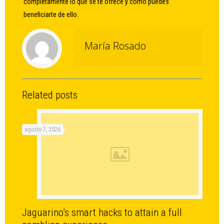
completamente lo que se te ofrece y cómo puedes
beneficiarte de ello.
María Rosado
Related posts
agosto 7, 2026
Jaguarino’s smart hacks to attain a full