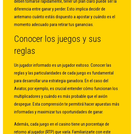
deben tomarse rápidamente, tener un plan claro puede ser la
diferencia entre ganar y perder. Esto implica decidir de
antemano cuánto estás dispuesto a apostar y cuándo es el
momento adecuado para retirar tus ganancias.
Conocer los juegos y sus
reglas
Un jugador informado es un jugador exitoso. Conocer las
reglas y las particularidades de cada juego es fundamental
para desarrollar una estrategia ganadora. En el caso del
Aviator, por ejemplo, es crucial entender cómo funcionan los
multiplicadores y cuándo es más probable que el avión
despegue. Esta comprensión te permitirá hacer apuestas más
informadas y maximizar tus oportunidades de ganar.
Además, cada juego en el casino tiene un porcentaje de
retorno al jugador (RTP) que varía. Familiarizarte con este