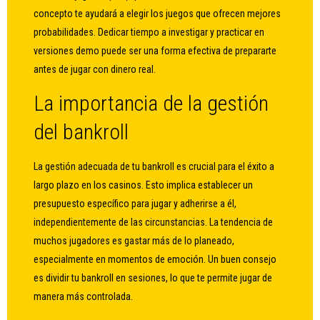
concepto te ayudará a elegir los juegos que ofrecen mejores
probabilidades. Dedicar tiempo a investigar y practicar en
versiones demo puede ser una forma efectiva de prepararte
antes de jugar con dinero real.
La importancia de la gestión
del bankroll
La gestión adecuada de tu bankroll es crucial para el éxito a
largo plazo en los casinos. Esto implica establecer un
presupuesto específico para jugar y adherirse a él,
independientemente de las circunstancias. La tendencia de
muchos jugadores es gastar más de lo planeado,
especialmente en momentos de emoción. Un buen consejo
es dividir tu bankroll en sesiones, lo que te permite jugar de
manera más controlada.