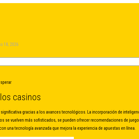
o 18, 2026
esperar
 los casinos
gnificativa gracias a los avances tecnológicos. La incorporación de inteligenci
itmos se vuelven más sofisticados, se pueden ofrecer recomendaciones de jueg
on una tecnología avanzada que mejora la experiencia de apuestas en línea.