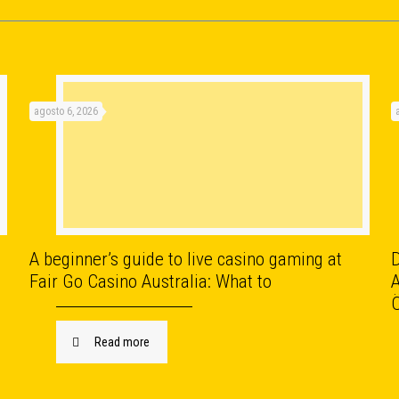
agosto 6, 2026
A beginner’s guide to live casino gaming at
D
Fair Go Casino Australia: What to
Read more