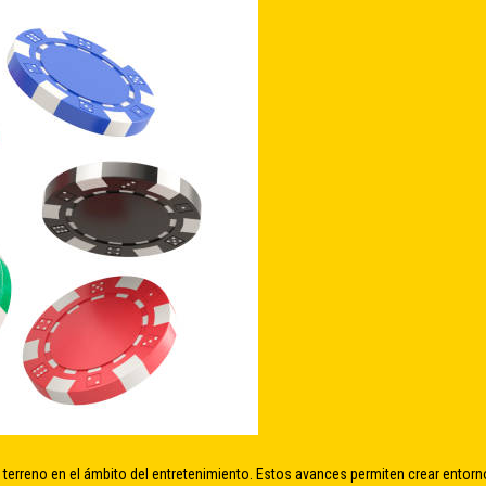
 terreno en el ámbito del entretenimiento. Estos avances permiten crear entorn