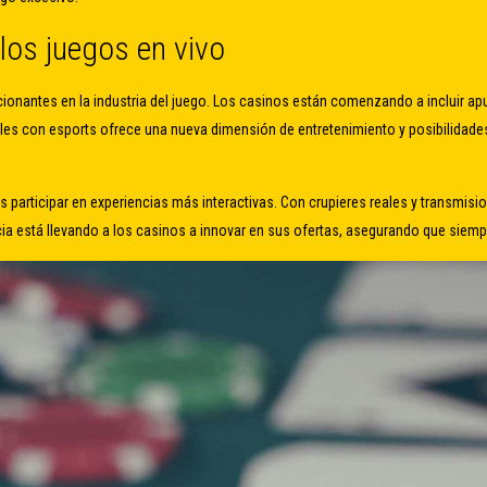
los juegos en vivo
nantes en la industria del juego. Los casinos están comenzando a incluir apu
ales con esports ofrece una nueva dimensión de entretenimiento y posibilidad
s participar en experiencias más interactivas. Con crupieres reales y transmisi
ncia está llevando a los casinos a innovar en sus ofertas, asegurando que sie