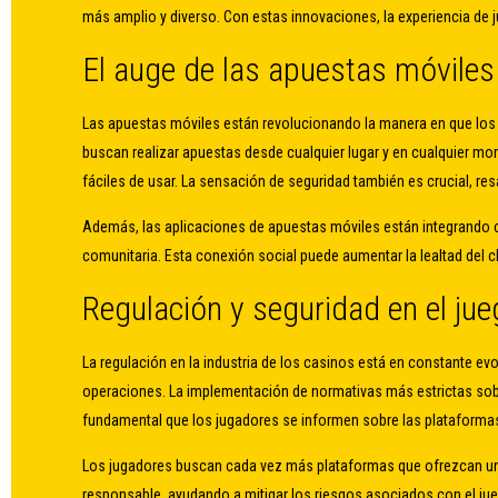
más amplio y diverso. Con estas innovaciones, la experiencia de 
El auge de las apuestas móviles
Las apuestas móviles están revolucionando la manera en que los j
buscan realizar apuestas desde cualquier lugar y en cualquier mo
fáciles de usar. La sensación de seguridad también es crucial, res
Además, las aplicaciones de apuestas móviles están integrando car
comunitaria. Esta conexión social puede aumentar la lealtad del c
Regulación y seguridad en el ju
La regulación en la industria de los casinos está en constante e
operaciones. La implementación de normativas más estrictas sobre
fundamental que los jugadores se informen sobre las plataformas 
Los jugadores buscan cada vez más plataformas que ofrezcan un e
responsable, ayudando a mitigar los riesgos asociados con el ju