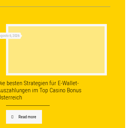
agosto 6, 2026
ie besten Strategien für E-Wallet-
Auszahlungen im Top Casino Bonus
Österreich
Read more