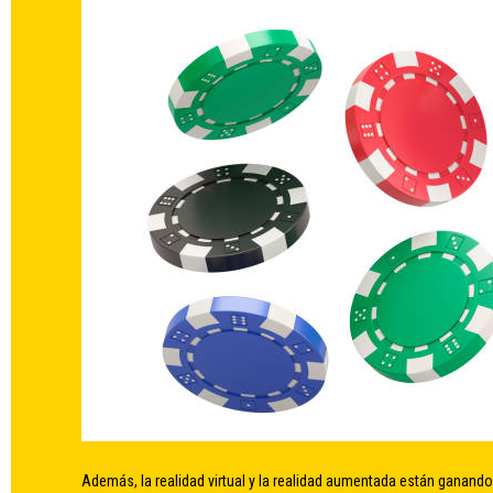
Además, la realidad virtual y la realidad aumentada están ganando