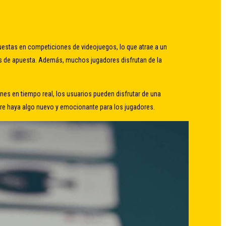
estas en competiciones de videojuegos, lo que atrae a un
es de apuesta. Además, muchos jugadores disfrutan de la
ones en tiempo real, los usuarios pueden disfrutar de una
mpre haya algo nuevo y emocionante para los jugadores.