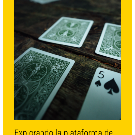
Explorando la plataforma de