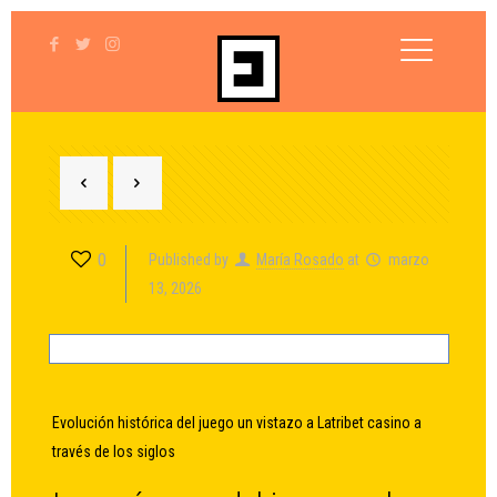
0
Published by
María Rosado
at
marzo
13, 2026
Evolución histórica del juego un vistazo a Latribet casino a
través de los siglos