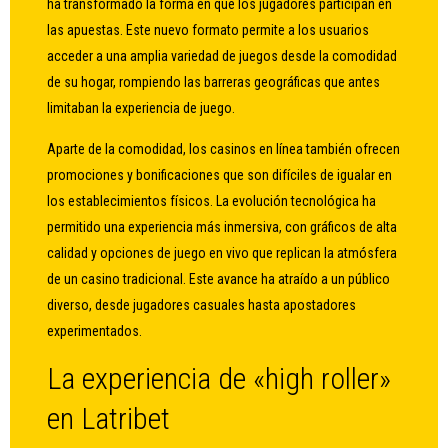
ha transformado la forma en que los jugadores participan en
las apuestas. Este nuevo formato permite a los usuarios
acceder a una amplia variedad de juegos desde la comodidad
de su hogar, rompiendo las barreras geográficas que antes
limitaban la experiencia de juego.
Aparte de la comodidad, los casinos en línea también ofrecen
promociones y bonificaciones que son difíciles de igualar en
los establecimientos físicos. La evolución tecnológica ha
permitido una experiencia más inmersiva, con gráficos de alta
calidad y opciones de juego en vivo que replican la atmósfera
de un casino tradicional. Este avance ha atraído a un público
diverso, desde jugadores casuales hasta apostadores
experimentados.
La experiencia de «high roller»
en Latribet