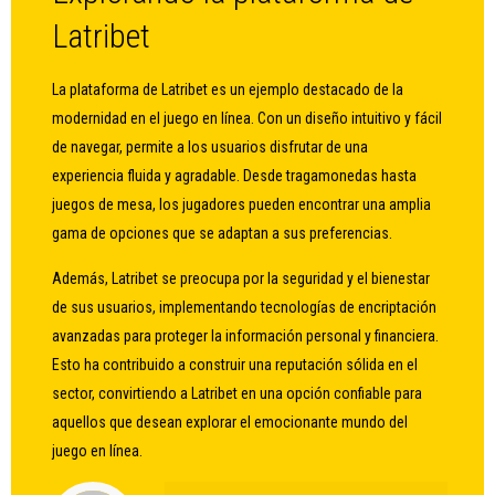
Latribet
La plataforma de Latribet es un ejemplo destacado de la
modernidad en el juego en línea. Con un diseño intuitivo y fácil
de navegar, permite a los usuarios disfrutar de una
experiencia fluida y agradable. Desde tragamonedas hasta
juegos de mesa, los jugadores pueden encontrar una amplia
gama de opciones que se adaptan a sus preferencias.
Además, Latribet se preocupa por la seguridad y el bienestar
de sus usuarios, implementando tecnologías de encriptación
avanzadas para proteger la información personal y financiera.
Esto ha contribuido a construir una reputación sólida en el
sector, convirtiendo a Latribet en una opción confiable para
aquellos que desean explorar el emocionante mundo del
juego en línea.