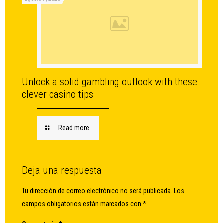
Unlock a solid gambling outlook with these
clever casino tips
Read more
Deja una respuesta
Tu dirección de correo electrónico no será publicada.
Los
campos obligatorios están marcados con
*