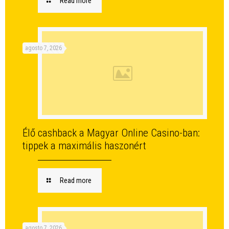
Read more
agosto 7, 2026
Élő cashback a Magyar Online Casino-ban:
tippek a maximális haszonért
Read more
agosto 7, 2026