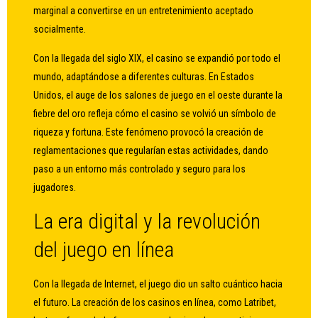
marginal a convertirse en un entretenimiento aceptado
socialmente.
Con la llegada del siglo XIX, el casino se expandió por todo el
mundo, adaptándose a diferentes culturas. En Estados
Unidos, el auge de los salones de juego en el oeste durante la
fiebre del oro refleja cómo el casino se volvió un símbolo de
riqueza y fortuna. Este fenómeno provocó la creación de
reglamentaciones que regularían estas actividades, dando
paso a un entorno más controlado y seguro para los
jugadores.
La era digital y la revolución
del juego en línea
Con la llegada de Internet, el juego dio un salto cuántico hacia
el futuro. La creación de los casinos en línea, como Latribet,