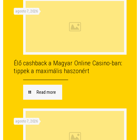
agosto 7, 2026
Élő cashback a Magyar Online Casino-ban:
tippek a maximális haszonért
Read more
agosto 7, 2026