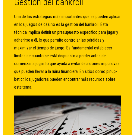
Gestión del bankroll
Una de las estrategias más importantes que se pueden aplicar
en los juegos de casino es la gestión del bankroll. Esta
técnica implica definir un presupuesto específico para jugar y
adherirse a él, lo que permite controlar las pérdidas y
maximizar el tiempo de juego. Es fundamental establecer
límites de cuánto se está dispuesto a perder antes de
comenzar a jugar, lo que ayuda a evitar decisiones impulsivas
que pueden llevar a la ruina financiera. En sitios como
pinup-
bet.cr
, los jugadores pueden encontrar más recursos sobre
este tema.