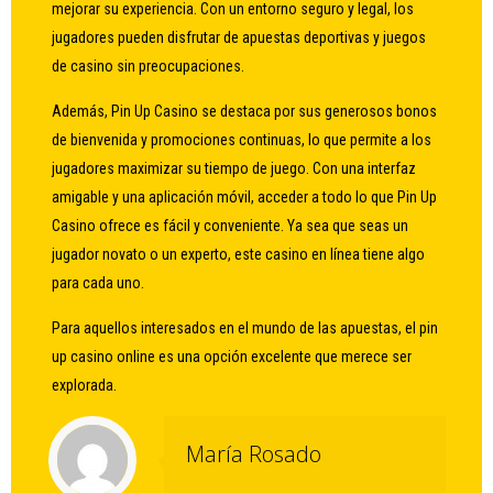
mejorar su experiencia. Con un entorno seguro y legal, los
jugadores pueden disfrutar de apuestas deportivas y juegos
de casino sin preocupaciones.
Además, Pin Up Casino se destaca por sus generosos bonos
de bienvenida y promociones continuas, lo que permite a los
jugadores maximizar su tiempo de juego. Con una interfaz
amigable y una aplicación móvil, acceder a todo lo que Pin Up
Casino ofrece es fácil y conveniente. Ya sea que seas un
jugador novato o un experto, este casino en línea tiene algo
para cada uno.
Para aquellos interesados en el mundo de las apuestas, el pin
up casino online es una opción excelente que merece ser
explorada.
María Rosado