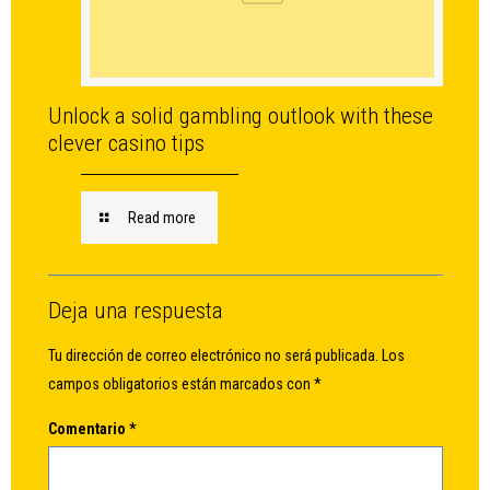
Unlock a solid gambling outlook with these
clever casino tips
Read more
Deja una respuesta
Tu dirección de correo electrónico no será publicada.
Los
campos obligatorios están marcados con
*
Comentario
*