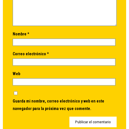
Nombre
*
Correo electrónico
*
Web
Guarda mi nombre, correo electrónico y web en este
navegador para la próxima vez que comente.