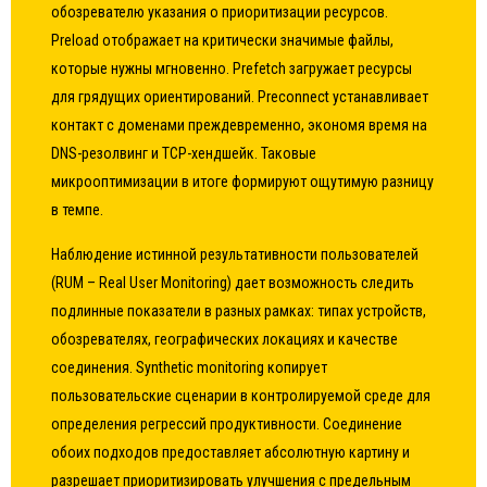
обозревателю указания о приоритизации ресурсов.
Preload отображает на критически значимые файлы,
которые нужны мгновенно. Prefetch загружает ресурсы
для грядущих ориентирований. Preconnect устанавливает
контакт с доменами преждевременно, экономя время на
DNS-резолвинг и TCP-хендшейк. Таковые
микрооптимизации в итоге формируют ощутимую разницу
в темпе.
Наблюдение истинной результативности пользователей
(RUM – Real User Monitoring) дает возможность следить
подлинные показатели в разных рамках: типах устройств,
обозревателях, географических локациях и качестве
соединения. Synthetic monitoring копирует
пользовательские сценарии в контролируемой среде для
определения регрессий продуктивности. Соединение
обоих подходов предоставляет абсолютную картину и
разрешает приоритизировать улучшения с предельным