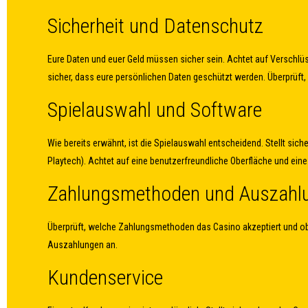
Sicherheit und Datenschutz
Eure Daten und euer Geld müssen sicher sein. Achtet auf Verschlüs
sicher, dass eure persönlichen Daten geschützt werden. Überprüft,
Spielauswahl und Software
Wie bereits erwähnt, ist die Spielauswahl entscheidend. Stellt sic
Playtech). Achtet auf eine benutzerfreundliche Oberfläche und eine
Zahlungsmethoden und Auszahlu
Überprüft, welche Zahlungsmethoden das Casino akzeptiert und ob
Auszahlungen an.
Kundenservice