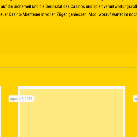
 auf die Sicherheit und die Seriosität des Casinos und spielt verantwortungsvoll.
 euer Casino-Abenteuer in vollen Zügen geniessen. Also, worauf wartet ihr noch
agosto 8, 2026
a