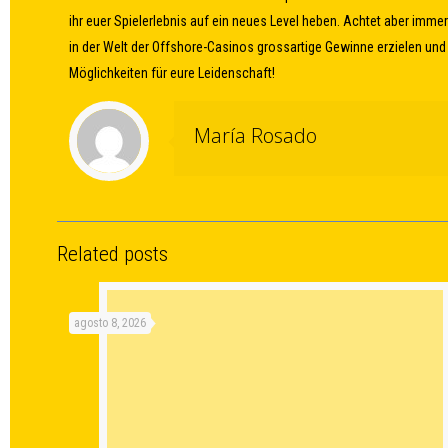
ihr euer Spielerlebnis auf ein neues Level heben. Achtet aber immer
in der Welt der Offshore-Casinos grossartige Gewinne erzielen und
Möglichkeiten für eure Leidenschaft!
María Rosado
Related posts
agosto 8, 2026