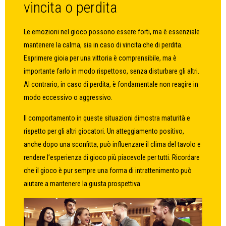
vincita o perdita
Le emozioni nel gioco possono essere forti, ma è essenziale
mantenere la calma, sia in caso di vincita che di perdita.
Esprimere gioia per una vittoria è comprensibile, ma è
importante farlo in modo rispettoso, senza disturbare gli altri.
Al contrario, in caso di perdita, è fondamentale non reagire in
modo eccessivo o aggressivo.
Il comportamento in queste situazioni dimostra maturità e
rispetto per gli altri giocatori. Un atteggiamento positivo,
anche dopo una sconfitta, può influenzare il clima del tavolo e
rendere l’esperienza di gioco più piacevole per tutti. Ricordare
che il gioco è pur sempre una forma di intrattenimento può
aiutare a mantenere la giusta prospettiva.