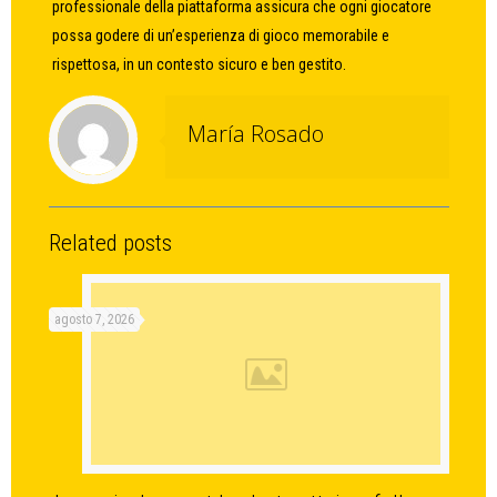
professionale della piattaforma assicura che ogni giocatore
possa godere di un’esperienza di gioco memorabile e
rispettosa, in un contesto sicuro e ben gestito.
María Rosado
Related posts
agosto 7, 2026