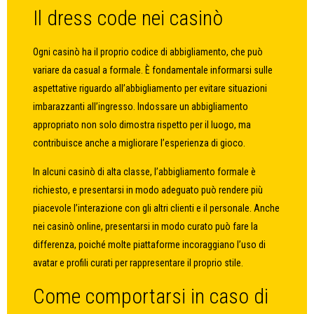
Il dress code nei casinò
Ogni casinò ha il proprio codice di abbigliamento, che può
variare da casual a formale. È fondamentale informarsi sulle
aspettative riguardo all’abbigliamento per evitare situazioni
imbarazzanti all’ingresso. Indossare un abbigliamento
appropriato non solo dimostra rispetto per il luogo, ma
contribuisce anche a migliorare l’esperienza di gioco.
In alcuni casinò di alta classe, l’abbigliamento formale è
richiesto, e presentarsi in modo adeguato può rendere più
piacevole l’interazione con gli altri clienti e il personale. Anche
nei casinò online, presentarsi in modo curato può fare la
differenza, poiché molte piattaforme incoraggiano l’uso di
avatar e profili curati per rappresentare il proprio stile.
Come comportarsi in caso di