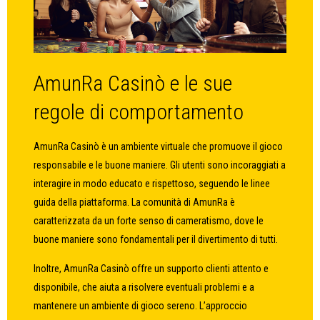
AmunRa Casinò e le sue
regole di comportamento
AmunRa Casinò è un ambiente virtuale che promuove il gioco
responsabile e le buone maniere. Gli utenti sono incoraggiati a
interagire in modo educato e rispettoso, seguendo le linee
guida della piattaforma. La comunità di AmunRa è
caratterizzata da un forte senso di cameratismo, dove le
buone maniere sono fondamentali per il divertimento di tutti.
Inoltre, AmunRa Casinò offre un supporto clienti attento e
disponibile, che aiuta a risolvere eventuali problemi e a
mantenere un ambiente di gioco sereno. L’approccio