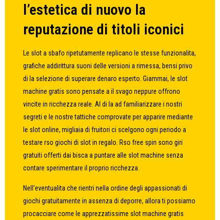
l’estetica di nuovo la
reputazione di titoli iconici
Le slot a sbafo ripetutamente replicano le stesse funzionalita,
grafiche addirittura suoni delle versioni a rimessa, bensi privo
di la selezione di superare denaro esperto. Giammai, le slot
machine gratis sono pensate a il svago neppure offrono
vincite in ricchezza reale. Al di la ad familiarizzare i nostri
segreti e le nostre tattiche comprovate per apparire mediante
le slot online, migliaia di fruitori ci scelgono ogni periodo a
testare rso giochi di slot in regalo. Rso free spin sono giri
gratuiti offerti dai bisca a puntare alle slot machine senza
contare sperimentare il proprio ricchezza.
Nell’eventualita che rientri nella ordine degli appassionati di
giochi gratuitamente in assenza di deporre, allora ti possiamo
procacciare come le apprezzatissime slot machine gratis