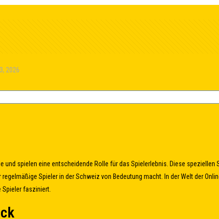
 3, 2026
ele und spielen eine entscheidende Rolle für das Spielerlebnis. Diese speziell
r regelmäßige Spieler in der Schweiz von Bedeutung macht. In der Welt der Onli
pieler fasziniert.
ick