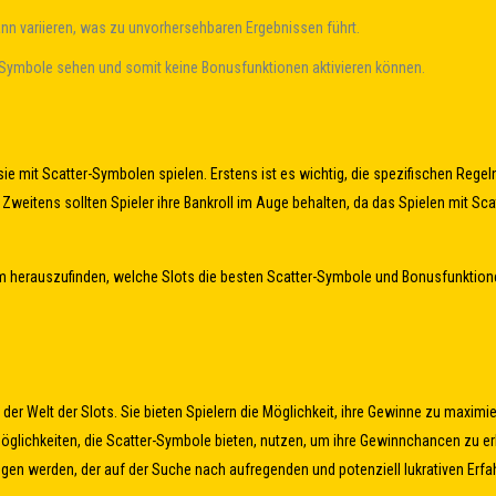
nn variieren, was zu unvorhersehbaren Ergebnissen führt.
ter-Symbole sehen und somit keine Bonusfunktionen aktivieren können.
sie mit Scatter-Symbolen spielen. Erstens ist es wichtig, die spezifischen Regel
 Zweitens sollten Spieler ihre Bankroll im Auge behalten, da das Spielen mit
 herauszufinden, welche Slots die besten Scatter-Symbole und Bonusfunktione
der Welt der Slots. Sie bieten Spielern die Möglichkeit, ihre Gewinne zu maxim
 Möglichkeiten, die Scatter-Symbole bieten, nutzen, um ihre Gewinnchancen zu 
ogen werden, der auf der Suche nach aufregenden und potenziell lukrativen Erfa