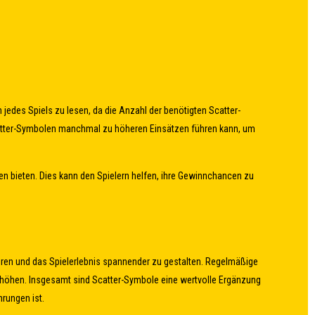
n jedes Spiels zu lesen, da die Anzahl der benötigten Scatter-
 Scatter-Symbolen manchmal zu höheren Einsätzen führen kann, um
n bieten. Dies kann den Spielern helfen, ihre Gewinnchancen zu
ieren und das Spielerlebnis spannender zu gestalten. Regelmäßige
erhöhen. Insgesamt sind Scatter-Symbole eine wertvolle Ergänzung
hrungen ist.