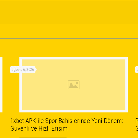
agosto 6, 2026
1xbet APK ile Spor Bahislerinde Yeni Dönem:
P
Güvenli ve Hızlı Erişim
G