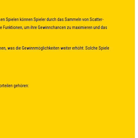
iesen Spielen können Spieler durch das Sammeln von Scatter-
iese Funktionen, um ihre Gewinnchancen zu maximieren und das
nnen, was die Gewinnmöglichkeiten weiter erhöht. Solche Spiele
orteilen gehören: