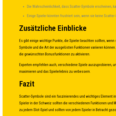
Die Wahrscheinlichkeit, dass Scatter-Symbole erscheinen, ka
Einige Spieler könnten frustriert sein, wenn sie keine Scat
Zusätzliche Einblicke
Es gibt einige wichtige Punkte, die Spieler beachten sollten, wenn 
Symbole und die Art der ausgelösten Funktionen variieren können.
die gewünschten Bonusfunktionen zu aktivieren.
Experten empfehlen auch, verschiedene Spiele auszuprobieren, um
maximieren und das Spielerlebnis zu verbessern.
Fazit
Scatter-Symbole sind ein faszinierendes und wichtiges Element in 
Spieler in der Schweiz sollten die verschiedenen Funktionen und
zu jedem Slot-Spiel und sollten von jedem Spieler in Betracht gez