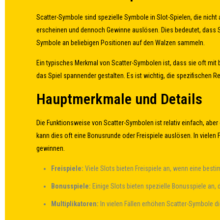
Scatter-Symbole sind spezielle Symbole in Slot-Spielen, die nic
erscheinen und dennoch Gewinne auslösen. Dies bedeutet, dass Spi
Symbole an beliebigen Positionen auf den Walzen sammeln.
Ein typisches Merkmal von Scatter-Symbolen ist, dass sie oft mi
das Spiel spannender gestalten. Es ist wichtig, die spezifischen R
Hauptmerkmale und Details
Die Funktionsweise von Scatter-Symbolen ist relativ einfach, abe
kann dies oft eine Bonusrunde oder Freispiele auslösen. In vielen
gewinnen.
Freispiele:
Viele Slots bieten Freispiele an, wenn eine best
Bonusspiele:
Einige Slots bieten spezielle Bonusspiele an
Multiplikatoren:
In vielen Fällen erhöhen Scatter-Symbole di