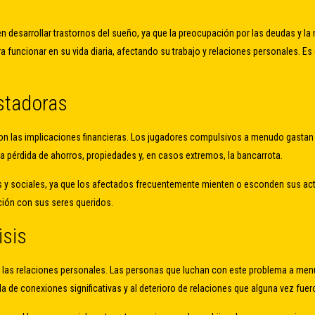
desarrollar trastornos del sueño, ya que la preocupación por las deudas y la
 funcionar en su vida diaria, afectando su trabajo y relaciones personales. Es 
stadoras
on las implicaciones financieras. Los jugadores compulsivos a menudo gastan 
a pérdida de ahorros, propiedades y, en casos extremos, la bancarrota.
res y sociales, ya que los afectados frecuentemente mienten o esconden sus a
ción con sus seres queridos.
isis
 las relaciones personales. Las personas que luchan con este problema a menud
da de conexiones significativas y al deterioro de relaciones que alguna vez fuer