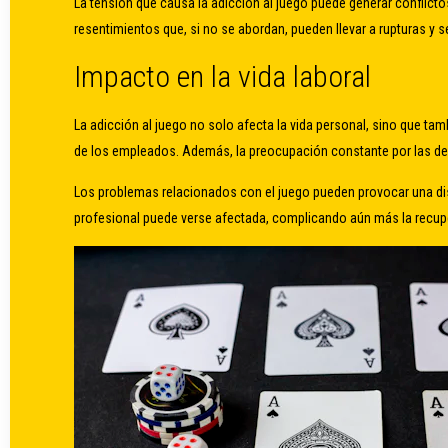
La tensión que causa la adicción al juego puede generar conflict
resentimientos que, si no se abordan, pueden llevar a rupturas y 
Impacto en la vida laboral
La adicción al juego no solo afecta la vida personal, sino que tam
de los empleados. Además, la preocupación constante por las deu
Los problemas relacionados con el juego pueden provocar una dism
profesional puede verse afectada, complicando aún más la recup