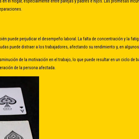
os en el hogar, especialmente entre parejas y padres e hijos. Las promesas inc
separaciones.
bién puede perjudicar el desempeño laboral. La falta de concentración y la fati
das puede distraer a los trabajadores, afectando su rendimiento y, en algunos
inución de la motivación en el trabajo, lo que puede resultar en un ciclo de 
eración de la persona afectada.