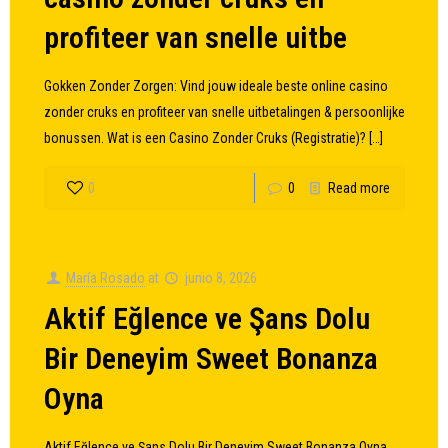
profiteer van snelle uitbe
Gokken Zonder Zorgen: Vind jouw ideale beste online casino
zonder cruks en profiteer van snelle uitbetalingen & persoonlijke
bonussen. Wat is een Casino Zonder Cruks (Registratie)?
[…]
0
0
Read more
María Rosado
at
junio 8, 2026
Aktif Eğlence ve Şans Dolu
Bir Deneyim Sweet Bonanza
Oyna
Aktif Eğlence ve Şans Dolu Bir Deneyim Sweet Bonanza Oyna