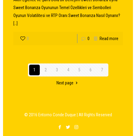
Sweet Bonanza Oyununun Temel Özellikleri ve Sembolleri
Oyunun Volatilitesi ve RTP Oranı Sweet Bonanza Nasıl Oynanır?
[…]
0
0
Read more
1
2
3
4
5
6
7
Next page
© 2016 Entorno Conde Duque | All Rights Reserved