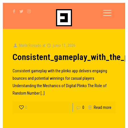
María Rosado
at
junio 11, 2026
Consistent_gameplay_with_the_p
Consistent gameplay with the plinko app delivers engaging
bounces and potential winnings for casual players
Understanding the Mechanics of Digital Plinko The Role of
Random Number
[…]
0
0
Read more