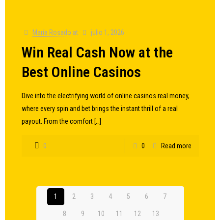
María Rosado
at
julio 1, 2026
Win Real Cash Now at the
Best Online Casinos
Dive into the electrifying world of online casinos real money,
where every spin and bet brings the instant thrill of a real
payout. From the comfort
[…]
0
0
Read more
1
2
3
4
5
6
7
8
9
10
11
12
13