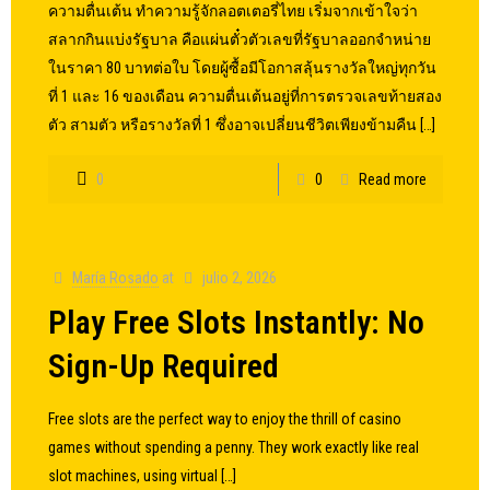
ความตื่นเต้น ทำความรู้จักลอตเตอรี่ไทย เริ่มจากเข้าใจว่า
สลากกินแบ่งรัฐบาล คือแผ่นตั๋วตัวเลขที่รัฐบาลออกจำหน่าย
ในราคา 80 บาทต่อใบ โดยผู้ซื้อมีโอกาสลุ้นรางวัลใหญ่ทุกวัน
ที่ 1 และ 16 ของเดือน ความตื่นเต้นอยู่ที่การตรวจเลขท้ายสอง
ตัว สามตัว หรือรางวัลที่ 1 ซึ่งอาจเปลี่ยนชีวิตเพียงข้ามคืน
[…]
0
0
Read more
María Rosado
at
julio 2, 2026
Play Free Slots Instantly: No
Sign-Up Required
Free slots are the perfect way to enjoy the thrill of casino
games without spending a penny. They work exactly like real
slot machines, using virtual
[…]