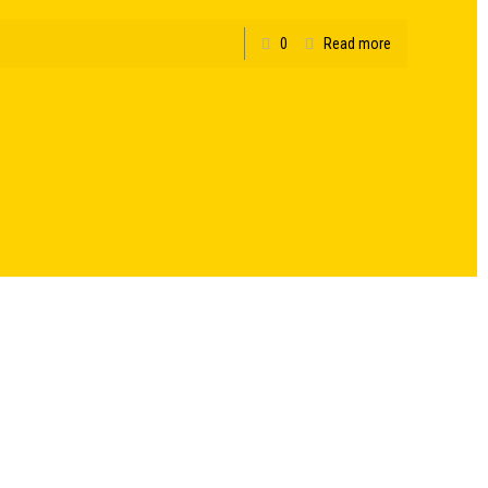
0
Read more