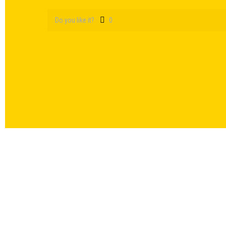
Do you like it?
0