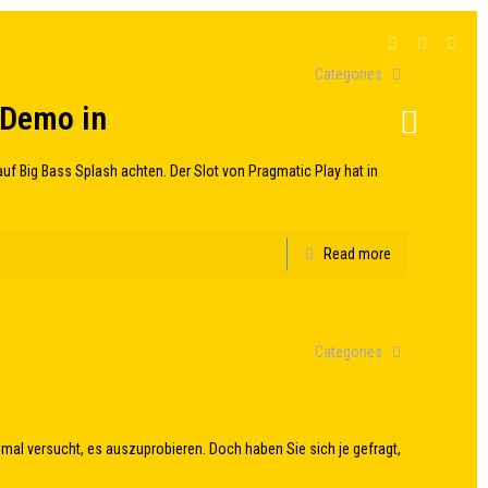
Categories
 Demo in
uf Big Bass Splash achten. Der Slot von Pragmatic Play hat in
Read more
Categories
mal versucht, es auszuprobieren. Doch haben Sie sich je gefragt,