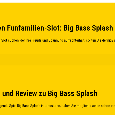
en Funfamilien-Slot: Big Bass Splash
ot suchen, der Ihre Freude und Spannung aufrechterhält, sollten Sie definitiv a
t und Review zu Big Bass Splash
gende Spiel Big Bass Splash interessieren, haben Sie möglicherweise schon ein